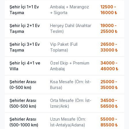
Şehir İçi 1+1 Ev
Ambalaj + Marangoz
12500 -
Taşıma
+ Sigorta
16000
₺
Şehir İçi 2+1 Ev
Herşey Dahil (Anahtar
19000 -
Taşıma
Teslim)
25500
₺
Şehir İçi 3+1 Ev
Vip Paket (Full
26500 -
Taşıma
Toplama)
33000
₺
Şehir İçi 4+1 ve
Özel Ekip + Premium
34000 -
Villa
Ambalaj
46000
₺
Şehirler Arası
Kısa Mesafe (Örn: İst-
25000 -
(0-500 km)
Bursa)
35000
₺
Şehirler Arası
Orta Mesafe (Örn: İst-
34500 -
(500-500 km)
İzmir/Ank)
56500
₺
Şehirler Arası
Uzun Mesafe (Örn:
55000 -
(500-1000 km)
İst-Antalya/Adana)
85500
₺