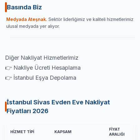
Basında Biz
Sektörün önde gelen yayın organlarından Haber
İç Anadolu
Medyada Ateşnak.
Sektör liderliğimiz ve kaliteli hizmetlerimiz
Ulaşımın Haberi
karamandan
ulusal medyada yer alıyor.
ATESNAK.COM
HABERULAŞIM
KARA
Diğer Nakliyat Hizmetlerimiz
👉 Nakliye Ücreti Hesaplama
👉 İstanbul Eşya Depolama
İstanbul Sivas Evden Eve Nakliyat
Fiyatları
2026
FIYAT
HIZMET TIPI
KAPSAM
ARALIĞI