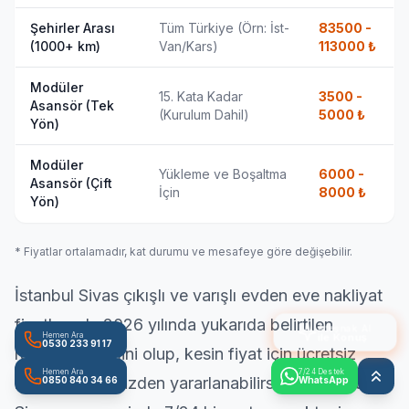
Şehirler Arası
Tüm Türkiye (Örn: İst-
83500 -
(1000+ km)
Van/Kars)
113000
₺
Modüler
15. Kata Kadar
3500 -
Asansör (Tek
(Kurulum Dahil)
5000
₺
Yön)
Modüler
Yükleme ve Boşaltma
6000 -
Asansör (Çift
İçin
8000
₺
Yön)
* Fiyatlar ortalamadır, kat durumu ve mesafeye göre değişebilir.
İstanbul Sivas çıkışlı ve varışlı
evden eve nakliyat
fiyatlarında 2026 yılında yukarıda belirtilen
Ateşnak AI
ile Konuş
Hemen Ara
0530 233 91 17
rakamlar tahmini olup, kesin fiyat için ücretsiz
Hemen Ara
7/24 Destek
keşif hizmetimizden yararlanabilirsiniz. İstanbul
0850 840 34 66
WhatsApp