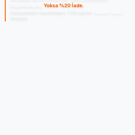
Kapınızdayız,
Yoksa %20 İade.
Dijital panelden izleyebildiğiniz, %100 sigortalı
'Garantili Taşıma'
deneyimi.