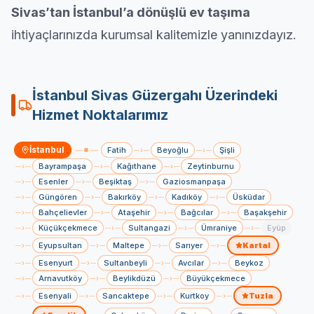
Sivas’tan İstanbul’a dönüşlü ev taşıma
ihtiyaçlarınızda
kurumsal
kalitemizle yanınızdayız.
İstanbul
Sivas
Güzergahı Üzerindeki
Hizmet Noktalarımız
İstanbul
Fatih
Beyoğlu
Şişli
›
›
Bayrampaşa
Kağıthane
Zeytinburnu
›
›
›
Esenler
Beşiktaş
Gaziosmanpaşa
›
›
›
Güngören
Bakırköy
Kadıköy
Üsküdar
›
›
›
›
Bahçelievler
Ataşehir
Bağcılar
Başakşehir
›
›
›
›
Küçükçekmece
Sultangazi
Ümraniye
Eyüp
›
›
›
›
Eyupsultan
Maltepe
Sarıyer
Kartal
›
›
›
›
Esenyurt
Sultanbeyli
Avcılar
Beykoz
›
›
›
›
Arnavutköy
Beylikdüzü
Büyükçekmece
›
›
›
Esenyali
Sancaktepe
Kurtkoy
Tuzla
›
›
›
›