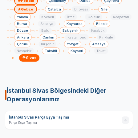
Pendik
Çekmeköy
Darica
Çayırova
›
›
›
›
Gebze
Çatalca
Dilovası
Sile
›
›
›
›
Yalova
Kocaeli
İzmit
Gölcük
Adapazarı
›
›
›
›
›
Bursa
Sakarya
Kaynarca
Bilecik
›
›
›
›
Düzce
Bolu
Eskişehir
Karabük
›
›
›
›
Ankara
Çankırı
Kastamonu
Kırıkkale
›
›
›
›
Çorum
Kırşehir
Yozgat
Amasya
›
›
›
›
Nevşehir
Taksitli
Kayseri
Tokat
›
›
›
›
Sivas
İstanbul Sivas
Bölgesindeki Diğer
Operasyonlarımız
İstanbul Sivas Parça Eşya Taşıma
Parça Eşya Taşıma