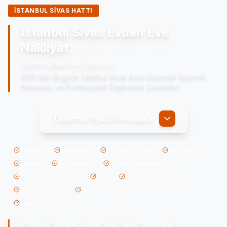
İSTANBUL SİVAS HATTI
İstanbul Sivas Evden Eve
Nakliyat
2026 Fiyatları ve Taşınma
2010'dan Bugüne İstanbul Sivas Arası Güvenle! Sigortalı,
Asansörlü ve Profesyonel Taşımacılık Çözümleri
Taşınma Fiyatını Hesapla
Sigortalı
Asansörlü
16 Yıllık Tecrübe
Aynı Gün
Şehiriçi
Şehirlerarası
Ücretsiz Ekspertiz
Kredi Kartına 12 Taksit
B2C
Size En Yakın Ekibimiz
Online Net Fiyat
5000+ Mutlu Taşınma
İstanbul Sivas'a Özel
İstanbul'da ve Sivas'da
Tam Zamanında