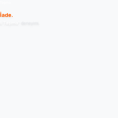
 Taşıma
İade.
li Taşıma'
deneyimi.