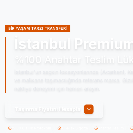
BIR YAŞAM TARZI TRANSFERI
İstanbul Premium
%100 Anahtar Teslim Lük
İstanbul'un seçkin lokasyonlarında (Acarkent, K
ve malikane taşımacılığında referans marka. Gizlili
nakliye deneyimi için hemen arayın.
Taşınma Fiyatını Hesapla
%100 Gizlilik Protokolü
All-Risk Sigorta
Anahtar Teslim