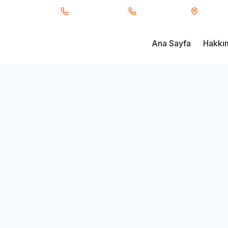
ı Taşımacılık
0850 840 34 66
0530 233 91 17
Fevzi Ç
Ana Sayfa
Hakkı