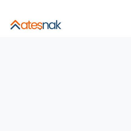
İstanbul ve Şehirlerarası Sigortalı, Asansörlü, Sabit Fiyatl