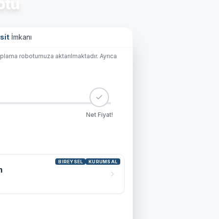
otu
sit
İmkanı
aplama robotumuza aktarılmaktadır. Ayrıca
Net Fiyat!
BIREYSEL
KURUMSAL
m