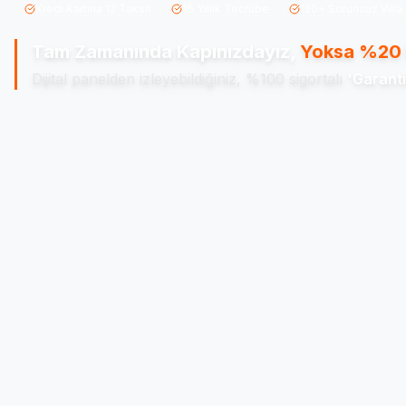
Kredi Kartına 12 Taksit
16 Yıllık Tecrübe
120+ Sorunsuz Villa
Tam Zamanında Kapınızdayız,
Yoksa %20 
Dijital panelden izleyebildiğiniz, %100 sigortalı
'Garanti