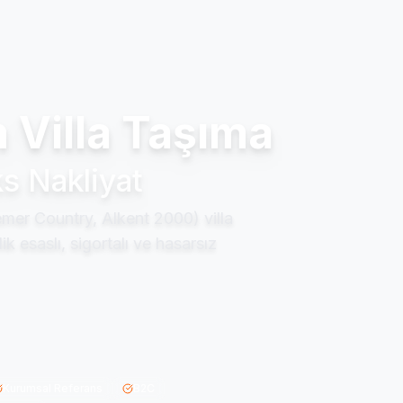
 Villa Taşıma
s Nakliyat
emer Country, Alkent 2000) villa
k esaslı, sigortalı ve hasarsız
Kurumsal Referans
B2C