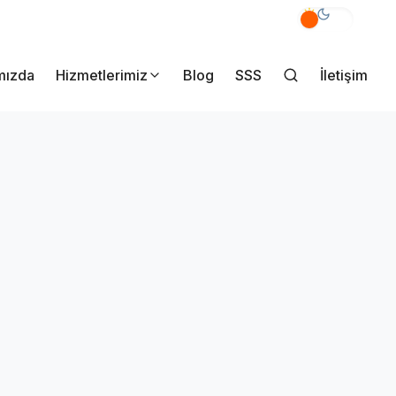
akmak Mahallesi Yener Sk. No:7/A Pendik İstanbul
mızda
Hizmetlerimiz
Blog
SSS
İletişim