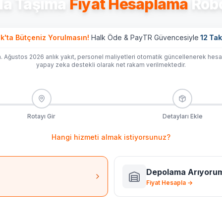
lla Taşıma
Fiyat Hesaplama
Rob
k'ta
Bütçeniz Yorulmasın!
Halk Öde & PayTR Güvencesiyle
12 Tak
ın. Ağustos 2026 anlık yakıt, personel maliyetleri otomatik güncellenerek hes
yapay zeka destekli olarak net rakam verilmektedir.
Rotayı Gir
Detayları Ekle
Hangi hizmeti almak istiyorsunuz?
Depolama Arıyoru
Fiyat Hesapla →