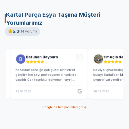
Kartal Parça Eşya Taşıma
Müşteri
Yorumlarımız
5.0
(
14
yorum)
Batuhan Bayburs
timuçin demir
Kartaldan pendiğe çok güzel bir hizmet
Nakliye için arkadaş önerisiyle
gördüm her şeyi profesyonel bir şekilde
burayı. Kartal'dan Maltepe'ye na
yapıldı. Çok teşekkür ediyorum hayırlı
uygun fiyat verdiler. En kısa 
işleriniz olsun.
görüşeceğiz
22.03.2026
26.02.2026
Google'da tüm yorumları gör