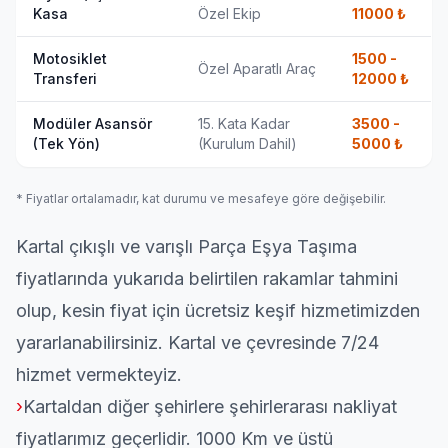
Kasa
Özel Ekip
11000
₺
Motosiklet
1500 -
Özel Aparatlı Araç
Transferi
12000
₺
Modüler Asansör
15. Kata Kadar
3500 -
(Tek Yön)
(Kurulum Dahil)
5000
₺
* Fiyatlar ortalamadır, kat durumu ve mesafeye göre değişebilir.
Kartal çıkışlı ve varışlı
Parça Eşya
Taşıma
fiyatlarında yukarıda belirtilen rakamlar tahmini
olup, kesin fiyat için ücretsiz keşif hizmetimizden
yararlanabilirsiniz. Kartal ve çevresinde 7/24
hizmet vermekteyiz.
›
Kartaldan diğer şehirlere
şehirlerarası nakliyat
fiyatlarımız
geçerlidir.
1000
Km ve üstü