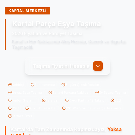
KARTAL MERKEZLİ
Kartal Parça Eşya Taşıma
2026 Fiyatları ve Parsiyel Taşıma
Kartal'ın Her Noktasında Ateş Hızında, Güvenli ve Sigortalı
Taşımacılık
Taşıma Fiyatını Hesapla
Şehiriçi
Şehirlerarası
Bugün Çıkışlı Rotalar
Beyaz Eşya Taşıma
Sanayi Parçası Nakliye
Ev Eşyası Taşıma
Ambar Sistemi
Parsiyel
Kredi Kartına 12 Taksit
B2B
B2C
16 Yıllık Tecrübe
12000+ Sorunsuz Parça Teslimatı
Kartal'a Özel
Kartal'da
Tam Zamanında Kapınızdayız,
Yoksa