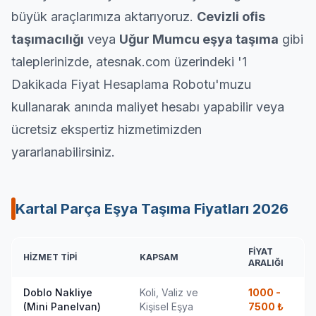
büyük araçlarımıza aktarıyoruz.
Cevizli ofis
taşımacılığı
veya
Uğur Mumcu eşya taşıma
gibi
taleplerinizde, atesnak.com üzerindeki '1
Dakikada Fiyat Hesaplama Robotu'muzu
kullanarak anında maliyet hesabı yapabilir veya
ücretsiz ekspertiz hizmetimizden
yararlanabilirsiniz.
Kartal Parça Eşya Taşıma Fiyatları
2026
FIYAT
HIZMET TIPI
KAPSAM
ARALIĞI
Doblo Nakliye
Koli, Valiz ve
1000 -
(Mini Panelvan)
Kişisel Eşya
7500
₺