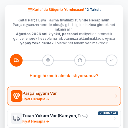
Kartal'da
Bütçeniz Yorulmasın!
12 Taksit
Kartal Parça Eşya Taşıma fiyatınızı
15 Snde Hesaplayın
.
Parça eşyanızın nerede olduğu gibi bilgileri hızlıca girerek net
rakamı alın.
Ağustos 2026 anlık yakıt, personel
maliyetleri otomatik
güncellenerek hesaplama robotumuza aktarılmaktadır. Ayrıca
yapay zeka destekli
olarak net rakam verilmektedir.
Hangi hizmeti almak istiyorsunuz?
Parça Eşyam Var
Fiyat Hesapla →
KURUMSAL
Ticari Yüküm Var (Kamyon,Tır...)
Fiyat Hesapla →