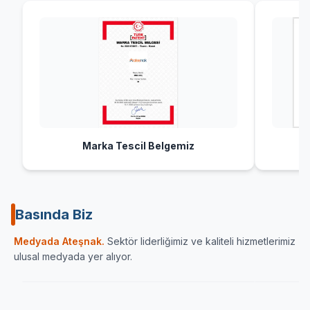
Marka Tescil Belgemiz
Basında Biz
Sektörün önde gelen yayın organlarından Haber
İç Anadolu
Medyada Ateşnak.
Sektör liderliğimiz ve kaliteli hizmetlerimiz
Ulaşımın Haberi
karamandan
ulusal medyada yer alıyor.
ATESNAK.COM
HABERULAŞIM
KARA