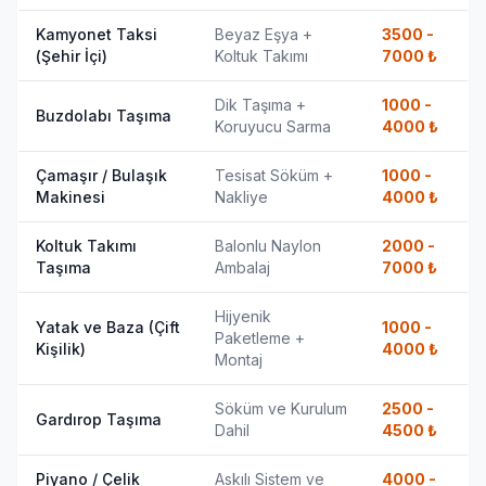
Kamyonet Taksi
Beyaz Eşya +
3500 -
(Şehir İçi)
Koltuk Takımı
7000
₺
Dik Taşıma +
1000 -
Buzdolabı Taşıma
Koruyucu Sarma
4000
₺
Çamaşır / Bulaşık
Tesisat Söküm +
1000 -
Makinesi
Nakliye
4000
₺
Koltuk Takımı
Balonlu Naylon
2000 -
Taşıma
Ambalaj
7000
₺
Hijyenik
Yatak ve Baza (Çift
1000 -
Paketleme +
Kişilik)
4000
₺
Montaj
Söküm ve Kurulum
2500 -
Gardırop Taşıma
Dahil
4500
₺
Piyano / Çelik
Askılı Sistem ve
4000 -