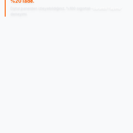
%20 İade.
Dijital panelden izleyebildiğiniz, %100 sigortalı
'Garantili Taşıma'
deneyimi.