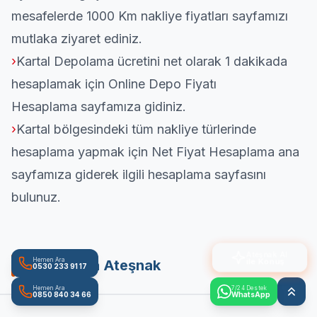
mesafelerde
1000 Km nakliye fiyatları
sayfamızı
mutlaka ziyaret ediniz.
›
Kartal Depolama ücretini net olarak 1 dakikada
hesaplamak için
Online Depo Fiyatı
Hesaplama
sayfamıza gidiniz.
›
Kartal bölgesindeki tüm nakliye türlerinde
hesaplama yapmak için
Net Fiyat Hesaplama ana
sayfamıza
giderek ilgili hesaplama sayfasını
bulunuz.
Ateşnak AI
ile Konuş
Hemen Ara
YouTube'da Ateşnak
0530 233 91 17
Hemen Ara
7/24 Destek
0850 840 34 66
WhatsApp