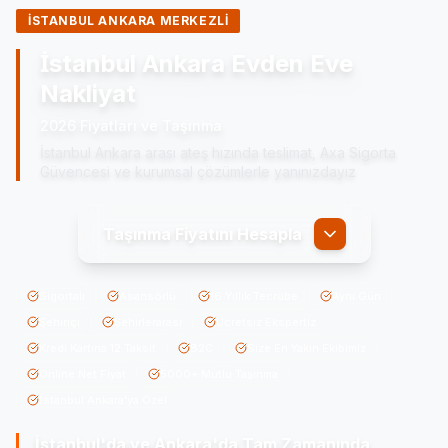
İSTANBUL ANKARA MERKEZLİ
İstanbul Ankara Evden Eve
Nakliyat
2026 Fiyatları ve Taşınma
İstanbul Ankara arası ateş hızında teslimat, Axa Sigorta
Güvencesi ve kurumsal çözümlerle yanınızdayız
Taşınma Fiyatını Hesapla
Sigortalı
Asansörlü
16 Yıllık Tecrübe
Aynı Gün
Şehiriçi
Şehirlerarası
Ücretsiz Ekspertiz
Kredi Kartına 12 Taksit
B2C
Size En Yakın Ekibimiz
Online Net Fiyat
5000+ Mutlu Taşınma
İstanbul Ankara'ya Özel
İstanbul'da ve Ankara'da
Tam Zamanında