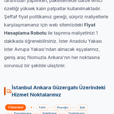
tarafından yapılırken, paketlemede darbe emici
özelliği yüksek kalın patpatlar kullanılmaktadır.
Şeffaf fiyat politikamız gereği, sürpriz maliyetlerle
karşılaşmamanız için web sitemizdeki
Fiyat
Hesaplama Robotu
ile taşınma maliyetinizi 1
dakikada öğrenebilirsiniz. İster Anadolu Yakası
ister Avrupa Yakası'ndan alınacak eşyalarınız,
geniş araç filomuzla Ankara'nın her noktasına
sorunsuz bir şekilde ulaştırılır.
İstanbul
Ankara
Güzergahı Üzerindeki
Hizmet Noktalarımız
İstanbul
Fatih
Beyoğlu
Şişli
›
›
Bayrampaşa
Kağıthane
Zeytinburnu
›
›
›