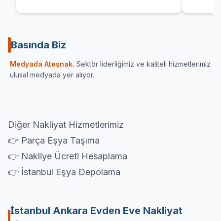
Basında Biz
Sektörün önde gelen yayın organlarından Haber
İç Anadolu
Medyada Ateşnak.
Sektör liderliğimiz ve kaliteli hizmetlerimiz
Ulaşımın Haberi
karamandan
ulusal medyada yer alıyor.
ATESNAK.COM
HABERULAŞIM
KARA
Diğer Nakliyat Hizmetlerimiz
👉 Parça Eşya Taşıma
👉 Nakliye Ücreti Hesaplama
👉 İstanbul Eşya Depolama
İstanbul Ankara Evden Eve Nakliyat