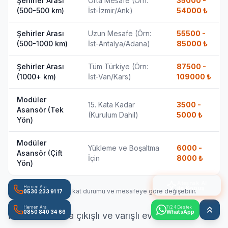
Şehirler Arası
Orta Mesafe (Örn:
35000 -
(500-500 km)
İst-İzmir/Ank)
54000
₺
Şehirler Arası
Uzun Mesafe (Örn:
55500 -
(500-1000 km)
İst-Antalya/Adana)
85000
₺
Şehirler Arası
Tüm Türkiye (Örn:
87500 -
(1000+ km)
İst-Van/Kars)
109000
₺
Modüler
15. Kata Kadar
3500 -
Asansör (Tek
(Kurulum Dahil)
5000
₺
Yön)
Modüler
Yükleme ve Boşaltma
6000 -
Asansör (Çift
İçin
8000
₺
Yön)
Ateşnak AI
ile Konuş
Hemen Ara
* Fiyatlar ortalamadır, kat durumu ve mesafeye göre değişebilir.
0530 233 91 17
Hemen Ara
7/24 Destek
0850 840 34 66
WhatsApp
İstanbul Ankara çıkışlı ve varışlı
evden eve