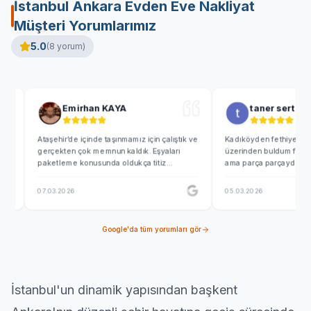
İstanbul Ankara Evden Eve Nakliyat
Müşteri Yorumlarımız
5.0
(
8
yorum)
Emirhan KAYA
taner sertel
Ataşehir’de içinde taşınmamız için çalıştık ve
Kadıköyden fethiyeye taşınırken
gerçekten çok memnun kaldık. Eşyaları
üzerinden buldum firmayı çok 
paketleme konusunda oldukça titiz
ama parça parçaydı çok uygun f
davrandılar özellikle kırılacak eşyalar için
taşıdılar. İlgili be kibarlardı b
ekstra özen gösterdiler teşekkür ederim
kaldım teşekkür ediyorum. Her 
07.03.2026
05.03.2026
ilgileri için. İstanbul içi evden eve nakliyat
teslim oldu ve bir enstrümanımı 
firması arayanlara gönül rahatlığı ile
belirtmiştim önemli diye onu ara
önerebilirim
yere koymuşlar özen göstermiş
Google'da tüm yorumları gör
sağolsunlar
İstanbul'un dinamik yapısından başkent