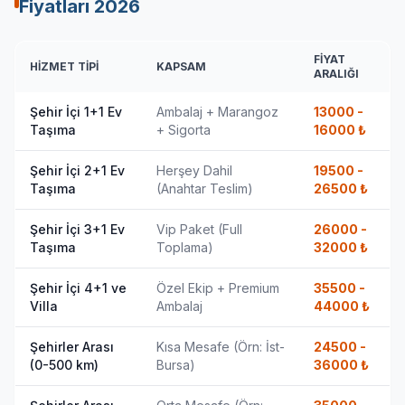
Fiyatları
2026
FIYAT
HIZMET TIPI
KAPSAM
ARALIĞI
Şehir İçi 1+1 Ev
Ambalaj + Marangoz
13000 -
Taşıma
+ Sigorta
16000
₺
Şehir İçi 2+1 Ev
Herşey Dahil
19500 -
Taşıma
(Anahtar Teslim)
26500
₺
Şehir İçi 3+1 Ev
Vip Paket (Full
26000 -
Taşıma
Toplama)
32000
₺
Şehir İçi 4+1 ve
Özel Ekip + Premium
35500 -
Villa
Ambalaj
44000
₺
Şehirler Arası
Kısa Mesafe (Örn: İst-
24500 -
(0-500 km)
Bursa)
36000
₺