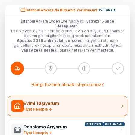
İstanbul Ankara'da
Bütçeniz Yorulmasın!
12 Taksit
İstanbul Ankara Evden Eve Nakliyat Fiyatınızı
15 Snde
Hesaplayın
.
Eski ve yeni evinizin nerede olduğu, evinizin büyüklüğü, asansör
durumu gibi bilgileri hızlıca girerek net rakamı alın.
Ağustos 2026 anlık yakıt, personel
maliyetleri otomatik
güncellenerek hesaplama robotumuza aktarılmaktadır. Ayrıca
yapay zeka destekli
olarak net rakam verilmektedir.
Hangi hizmeti almak istiyorsunuz?
Evimi Taşıyorum
Fiyat Hesapla →
BIREYSEL
KURUMSAL
Depolama Arıyorum
Fiyat Hesapla →