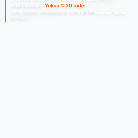
Kapınızdayız,
Yoksa %20 İade.
Dijital panelden izleyebildiğiniz, %100 sigortalı
'Garantili Taşıma'
deneyimi.