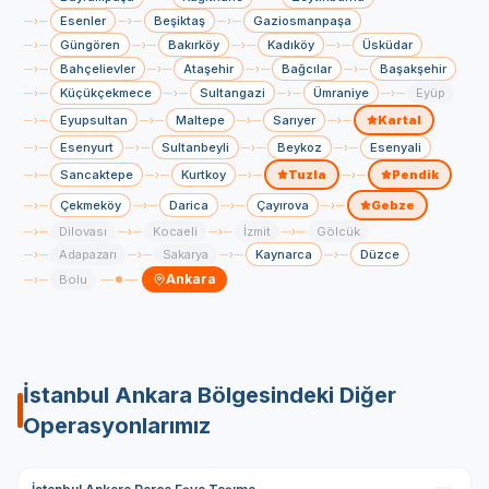
Esenler
Beşiktaş
Gaziosmanpaşa
›
›
›
Güngören
Bakırköy
Kadıköy
Üsküdar
›
›
›
›
Bahçelievler
Ataşehir
Bağcılar
Başakşehir
›
›
›
›
Küçükçekmece
Sultangazi
Ümraniye
Eyüp
›
›
›
›
Eyupsultan
Maltepe
Sarıyer
Kartal
›
›
›
›
Esenyurt
Sultanbeyli
Beykoz
Esenyali
›
›
›
›
Sancaktepe
Kurtkoy
Tuzla
Pendik
›
›
›
›
Çekmeköy
Darica
Çayırova
Gebze
›
›
›
›
Dilovası
Kocaeli
İzmit
Gölcük
›
›
›
›
Adapazarı
Sakarya
Kaynarca
Düzce
›
›
›
›
Ankara
Bolu
›
İstanbul Ankara
Bölgesindeki Diğer
Operasyonlarımız