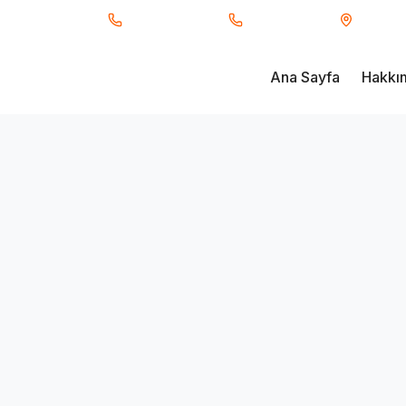
ı Taşımacılık
0850 840 34 66
0530 233 91 17
Fevzi Ç
Ana Sayfa
Hakkı