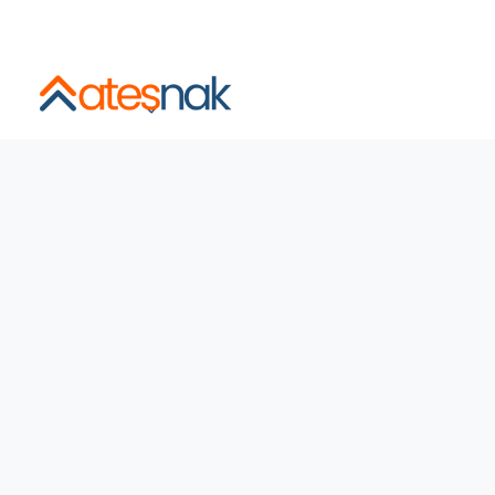
İstanbul ve Şehirlerarası Sigortalı, Asansörlü, Sabit Fiyatl