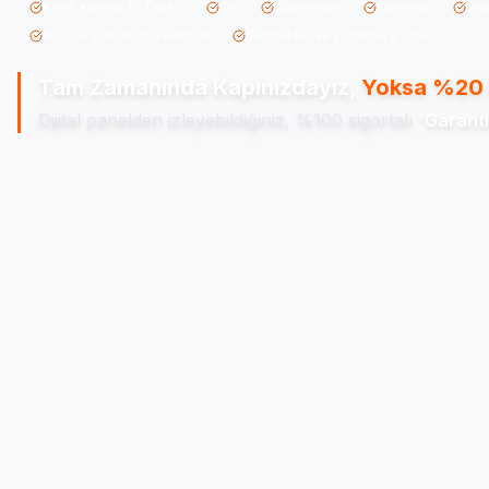
Kredi Kartına 12 Taksit
Tır
Kamyonet
Kamyon
Do
8000+ Sorunsuz Teslimat
Gümrükler ve Limanlar'a Özel
Tam Zamanında Kapınızdayız,
Yoksa %20 
Dijital panelden izleyebildiğiniz, %100 sigortalı
'Garanti