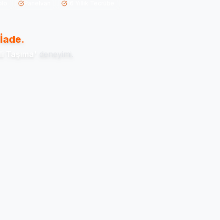
blo
Panelvan
16 Yıllık Tecrübe
İade.
li Taşıma'
deneyimi.