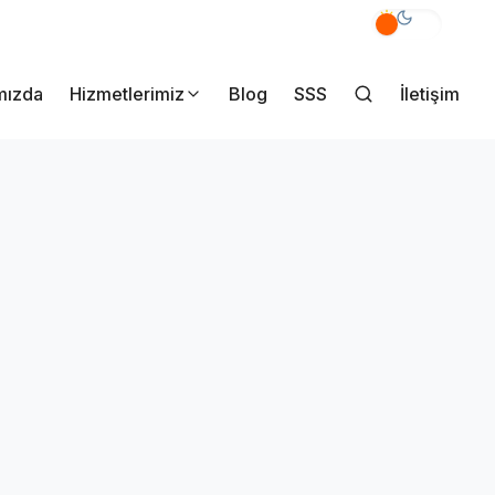
akmak Mahallesi Yener Sk. No:7/A Pendik İstanbul
mızda
Hizmetlerimiz
Blog
SSS
İletişim