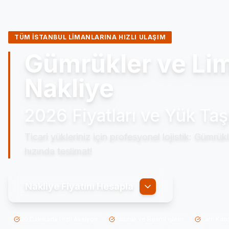
TÜM İSTANBUL LIMANLARINA HIZLI ULAŞIM
Gümrükler ve Lima
Nakliye
2026 Fiyatları ve Yük Ta
Ticari yükleriniz için profesyonel lojistik: Gümrü
hızında teslimat!
Nakliye Fiyatını Hesapla
30 Dakikada Hızlı Aksiyon
Faturalı ve Resmî İşlem
Tam Kaps