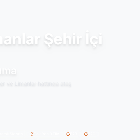
nlar Şehir İçi
şıma
kler ve Limanlar hattında ateş
amlı Sigorta
Çok Yönlü Filo
B2B
B2C