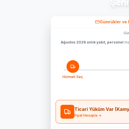
Şehi
Gümrükler ve 
Güm
Ağustos 2026 anlık yakıt, personel
mal
Hizmeti Seç
Ticari Yüküm Var (Kamyo
Fiyat Hesapla →