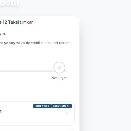
botu
e
12 Taksit
İmkanı
yın
.
ıca
yapay zeka destekli
olarak net rakam
Net Fiyat!
BIREYSEL
KURUMSAL
m