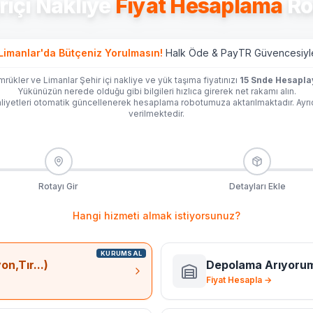
riçi Nakliye
Fiyat Hesaplama
Ro
Limanlar'da
Bütçeniz Yorulmasın!
Halk Öde & PayTR Güvencesiyl
rükler ve Limanlar Şehir içi nakliye ve yük taşıma fiyatınızı
15 Snde Hesapla
Yükünüzün nerede olduğu gibi bilgileri hızlıca girerek net rakamı alın.
iyetleri otomatik güncellenerek hesaplama robotumuza aktarılmaktadır. Ayr
verilmektedir.
Rotayı Gir
Detayları Ekle
Hangi hizmeti almak istiyorsunuz?
KURUMSAL
n,Tır...)
Depolama Arıyoru
Fiyat Hesapla →