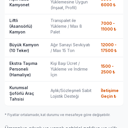
Yüklemesine Uygun
Kamyonet
6000
₺
(İnşaat, Profil)
Liftli
Transpalet ile
7000 -
(Asansörlü)
Yükleme / Max 8
11000
₺
Kamyon
Palet
Büyük Kamyon
Ağır Sanayi Sevkiyatı
12000 -
(10 Teker)
/ Max 15 Ton
17500
₺
Ekstra Taşıma
Kişi Başı Ücret /
1500 -
Personeli
Yükleme ve İndirme
2500
₺
(Hamaliye)
İçin
Kurumsal
Aylık/Sözleşmeli Sabit
İletişime
Şoförlü Araç
Lojistik Desteği
Geçin
₺
Tahsisi
* Fiyatlar ortalamadır, kat durumu ve mesafeye göre değişebilir.