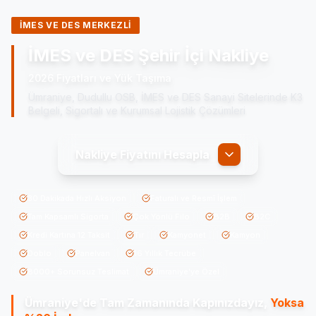
İMES VE DES MERKEZLİ
İMES ve DES Şehir İçi Nakliye
2026 Fiyatları ve Yük Taşıma
Ümraniye, Dudullu OSB, İMES ve DES Sanayi Sitelerinde K3
Belgeli, Sigortalı ve Kurumsal Lojistik Çözümleri
Nakliye Fiyatını Hesapla
30 Dakikada Hızlı Aksiyon
Faturalı ve Resmî İşlem
Tam Kapsamlı Sigorta
Çok Yönlü Filo
B2B
B2C
Kredi Kartına 12 Taksit
Tır
Kamyonet
Kamyon
Doblo
Panelvan
16 Yıllık Tecrübe
8000+ Sorunsuz Teslimat
Ümraniye'ye Özel
Ümraniye'de
Tam Zamanında Kapınızdayız,
Yoksa