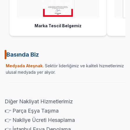
Marka Tescil Belgemiz
Basında Biz
Sektörün önde gelen yayın organlarından Haber
İç Anadolu
Medyada Ateşnak.
Sektör liderliğimiz ve kaliteli hizmetlerimiz
Ulaşımın Haberi
karamandan
ulusal medyada yer alıyor.
ATESNAK.COM
HABERULAŞIM
KARA
Diğer Nakliyat Hizmetlerimiz
👉 Parça Eşya Taşıma
👉 Nakliye Ücreti Hesaplama
👉 İstanbul Eşya Depolama