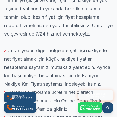
Ümraniye çıkışlı ve varışlı şehiriçi nakliye ve
yük
taşıma
fiyatlarında yukarıda belirtilen rakamlar
tahmini olup, kesin fiyat için fiyat hesaplama
robotu hizmetimizden yararlanabilirsiniz. Ümraniye
ve çevresinde 7/24 hizmet vermekteyiz.
›
Ümraniyedan diğer bölgelere şehiriçi nakliyede
net fiyat almak için
küçük nakliye fiyatları
hesaplama
sayfamızı mutlaka ziyaret edin. Ayrıca
km başı maliyet hesaplamak için de
Kamyon
Nakliye Km Fiyatı
sayfamızı inceleyebilirsiniz.
›
Ümraniye Depolama ücretini net olarak 1
Ateşnak AI
ile Konuş
Hemen Ara
0530 233 91 17
dakikada hesaplamak için
Online Depo Fiyatı
Hemen Ara
7/24 Destek
Hesaplama
sayfamıza gidiniz.
0850 840 34 66
WhatsApp