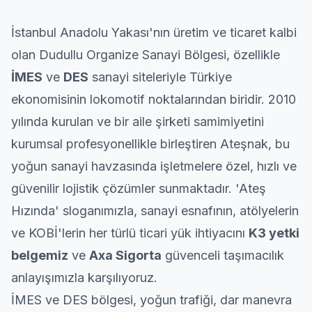
saatte gelip işi pratikçe bitiren tüm ekibe
teşekkür ederim, nakliye işiniz varsa gözü
kapalı güvenebilirsiniz.
İstanbul Anadolu Yakası'nın üretim ve ticaret kalbi
olan Dudullu Organize Sanayi Bölgesi, özellikle
İMES
ve
DES
sanayi siteleriyle Türkiye
ekonomisinin lokomotif noktalarından biridir. 2010
yılında kurulan ve bir aile şirketi samimiyetini
kurumsal
profesyonellikle birleştiren Ateşnak, bu
yoğun sanayi havzasında işletmelere özel, hızlı ve
güvenilir lojistik çözümler sunmaktadır. 'Ateş
Hızında' sloganımızla, sanayi esnafının, atölyelerin
ve KOBİ'lerin her türlü ticari yük ihtiyacını
K3 yetki
belgemiz
ve
Axa Sigorta
güvenceli taşımacılık
anlayışımızla karşılıyoruz.
İMES ve DES bölgesi, yoğun trafiği, dar manevra