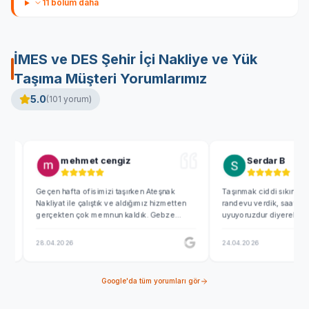
11
bölüm daha
İMES ve DES Şehir İçi Nakliye ve Yük
Taşıma
Müşteri Yorumlarımız
5.0
(
101
yorum)
mehmet cengiz
Serdar B
Geçen hafta ofisimizi taşırken Ateşnak
Taşınmak ciddi sıkıntılı bir iş. 
Nakliyat ile çalıştık ve aldığımız hizmetten
randevu verdik, saat 05 de geld
gerçekten çok memnun kaldık. Gebze
uyuyoruzdur diyerek 0530a kad
Şekerpınar tarafındaki yeni yerimize
beklemişler...Emre ve Fırat Bey gi
geçerken eşyaların paketlenmesinden
zamanında ve kusursuz yapan in
28.04.2026
24.04.2026
araca yüklenmesine kadar her aşama son
tasinmak hiç de zor değil. Teşe
derece profesyoneldi. Özellikle büyük
ediyoruz.
ekran bilgisayarlarımızı kalın patpatlara sarıp
Google'da tüm yorumları gör
en ufak bir çizik dahi olmadan sapağlam
teslim ettiler. Söz verdikleri sabah erken