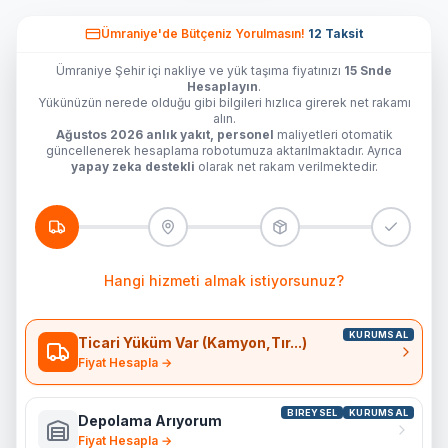
Ümraniye'de
Bütçeniz Yorulmasın!
12 Taksit
Ümraniye Şehir içi nakliye ve yük taşıma fiyatınızı
15 Snde
Hesaplayın
.
Yükünüzün nerede olduğu gibi bilgileri hızlıca girerek net rakamı
alın.
Ağustos 2026 anlık yakıt, personel
maliyetleri otomatik
güncellenerek hesaplama robotumuza aktarılmaktadır. Ayrıca
yapay zeka destekli
olarak net rakam verilmektedir.
Hangi hizmeti almak istiyorsunuz?
KURUMSAL
Ticari Yüküm Var (Kamyon,Tır...)
Fiyat Hesapla →
BIREYSEL
KURUMSAL
Depolama Arıyorum
Fiyat Hesapla →