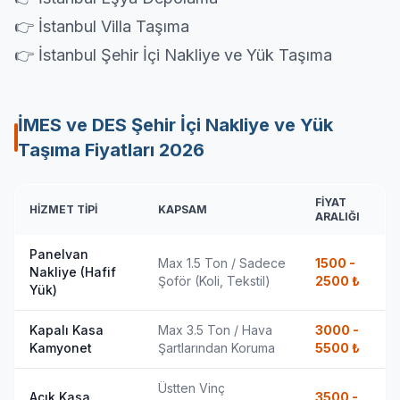
👉 İstanbul Villa Taşıma
👉 İstanbul Şehir İçi Nakliye ve Yük Taşıma
İMES ve DES Şehir İçi Nakliye ve Yük
Taşıma Fiyatları
2026
FIYAT
HIZMET TIPI
KAPSAM
ARALIĞI
Panelvan
Max 1.5 Ton / Sadece
1500 -
Nakliye (Hafif
Şoför (Koli, Tekstil)
2500
₺
Yük)
Kapalı Kasa
Max 3.5 Ton / Hava
3000 -
Kamyonet
Şartlarından Koruma
5500
₺
Üstten Vinç
Açık Kasa
3500 -