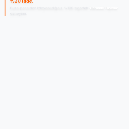
%20 İade.
Dijital panelden izleyebildiğiniz, %100 sigortalı
'Garantili Taşıma'
deneyimi.