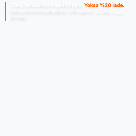
Tam Zamanında Kapınızdayız,
Yoksa %20 İade.
Dijital panelden izleyebildiğiniz, %100 sigortalı
'Garantili Taşıma'
deneyimi.