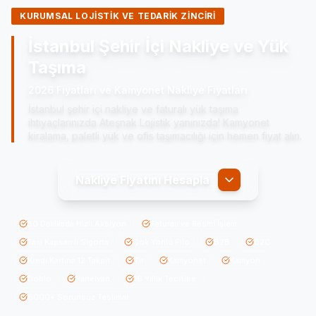
KURUMSAL LOJISTIK VE TEDARIK ZINCIRI
İstanbul Şehir İçi Nakliye ve Yük
Taşıma
2026 Fiyatları ve Kamyonet Nakliye Fiyatları
İstanbul şehir içi nakliye ve faturalı yük taşıma
ihtiyaçlarınızda Ateşnak Lojistik yanınızda! Kamyonet
kiralama, paletli yük ve ofis taşımacılığı için hemen fiyat alın.
Nakliye Fiyatını Hesapla
30 Dakikada Hızlı Aksiyon
Faturalı ve Resmî İşlem
Tam Kapsamlı Sigorta
Çok Yönlü Filo
B2B
B2C
Kredi Kartına 12 Taksit
Tır
Kamyonet
Kamyon
Doblo
Panelvan
16 Yıllık Tecrübe
8000+ Sorunsuz Teslimat