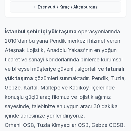
Esenyurt / Kıraç / Akçaburgaz
İstanbul şehir içi yük taşıma
operasyonlarında
2010'dan bu yana
Pendik
merkezli hizmet veren
Ateşnak Lojistik, Anadolu Yakası'nın en yoğun
ticaret ve sanayi koridorlarında binlerce
kurumsal
ve bireysel müşteriye güvenli, sigortalı ve
faturalı
yük taşıma
çözümleri sunmaktadır. Pendik,
Tuzla
,
Gebze
,
Kartal
,
Maltepe
ve
Kadıköy
ilçelerinde
konuşlu güçlü araç filomuz ve lojistik ağımız
sayesinde, talebinize en uygun aracı 30 dakika
içinde adresinize yönlendiriyoruz.
Orhanlı OSB, Tuzla Kimyacılar OSB, Gebze GOSB,