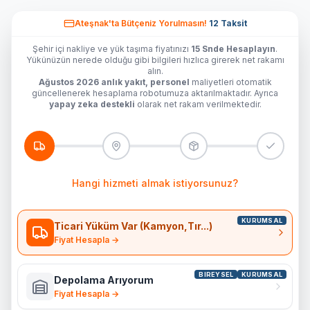
Ateşnak'ta
Bütçeniz Yorulmasın!
12 Taksit
Şehir içi nakliye ve yük taşıma fiyatınızı
15 Snde Hesaplayın
.
Yükünüzün nerede olduğu gibi bilgileri hızlıca girerek net rakamı
alın.
Ağustos 2026 anlık yakıt, personel
maliyetleri otomatik
güncellenerek hesaplama robotumuza aktarılmaktadır. Ayrıca
yapay zeka destekli
olarak net rakam verilmektedir.
Hangi hizmeti almak istiyorsunuz?
KURUMSAL
Ticari Yüküm Var (Kamyon,Tır...)
Fiyat Hesapla →
BIREYSEL
KURUMSAL
Depolama Arıyorum
Fiyat Hesapla →