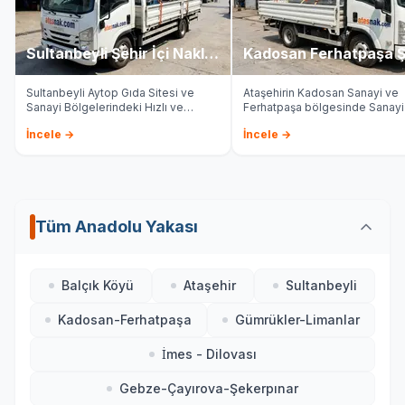
Sultanbeyli Şehir İçi Nakliye
Sultanbeyli Aytop Gıda Sitesi ve
Ataşehirin Kadosan Sanayi ve
Sanayi Bölgelerindeki Hızlı ve
Ferhatpaşa bölgesinde Sanayi
Güvenilir Lojistik Çözüm Ortağınız
Lojistik Merkezlerinde, Ateş H
İncele →
İncele →
Teslimat, Axa Sigorta Güvence
Kurumsal Çözümlerle İşinize 
Katıyoruz.
Tüm Anadolu Yakası
Balçık Köyü
Ataşehir
Sultanbeyli
Kadosan-Ferhatpaşa
Gümrükler-Limanlar
İmes - Dilovası
Gebze-Çayırova-Şekerpınar