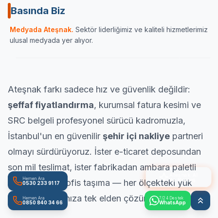
Basında Biz
Sektörün önde gelen yayın organlarından Haber
İç Anadolu
Medyada Ateşnak.
Sektör liderliğimiz ve kaliteli hizmetlerimiz
Ulaşımın Haberi
karamandan
ulusal medyada yer alıyor.
ATESNAK.COM
HABERULAŞIM
KARA
Ateşnak farkı sadece hız ve güvenlik değildir:
şeffaf fiyatlandırma
, kurumsal fatura kesimi ve
SRC belgeli profesyonel sürücü kadromuzla,
İstanbul'un en güvenilir
şehir içi nakliye
partneri
olmayı sürdürüyoruz. İster e-ticaret deposundan
son mil teslimat, ister fabrikadan ambara paletli
Ateşnak AI
ile Konuş
Hemen Ara
sevkiyat, ister ofis taşıma — her ölçekteki yük
0530 233 91 17
taşıma ihtiyacınıza tek elden çözüm üretiyoruz.
Hemen Ara
7/24 Destek
0850 840 34 66
WhatsApp