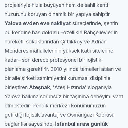
kapalı tavsiye ediyorum, işler
projeleriyle hızla büyüyen hem de sahil kenti
hakkıyla yapıyorlar
huzurunu koruyan dinamik bir yapıya sahiptir.
Yalova
evden eve nakliyat
süreçlerinde, şehrin
bu kendine has dokusu –özellikle
Bahçelievler
’in
hareketli sokaklarından Çiftlikköy ve Adnan
Menderes mahallelerinin yüksek katlı sitelerine
kadar– son derece profesyonel bir lojistik
planlama gerektirir. 2010 yılında temelleri atılan ve
bir aile şirketi samimiyetini kurumsal disiplinle
birleştiren
Ateşnak
, 'Ateş Hızında' sloganıyla
Yalova halkına sorunsuz bir taşınma deneyimi vaat
etmektedir.
Pendik
merkezli konumumuzun
getirdiği lojistik avantaj ve Osmangazi Köprüsü
bağlantısı sayesinde,
İstanbul arası günlük