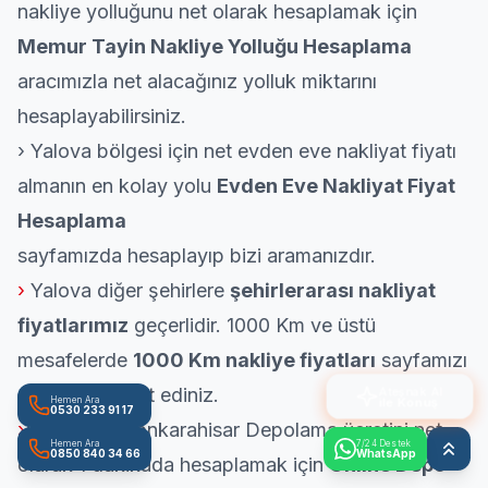
nakliye yolluğunu net olarak hesaplamak için
Memur Tayin Nakliye Yolluğu Hesaplama
aracımızla net alacağınız yolluk miktarını
hesaplayabilirsiniz.
› Yalova bölgesi için net evden eve nakliyat fiyatı
almanın en kolay yolu
Evden Eve Nakliyat Fiyat
Hesaplama
sayfamızda hesaplayıp bizi aramanızdır.
›
Yalova diğer şehirlere
şehirlerarası nakliyat
fiyatlarımız
geçerlidir.
1000
Km ve üstü
mesafelerde
1000 Km nakliye fiyatları
sayfamızı
mutlaka ziyaret ediniz.
Ateşnak AI
ile Konuş
Hemen Ara
0530 233 91 17
›
İstanbul Afyonkarahisar Depolama ücretini net
Hemen Ara
7/24 Destek
0850 840 34 66
WhatsApp
olarak 1 dakikada hesaplamak için
Online Depo