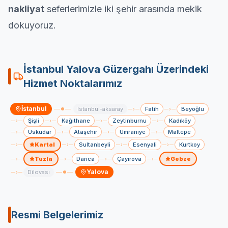
nakliyat
seferlerimizle iki şehir arasında mekik
dokuyoruz.
İstanbul
Yalova
Güzergahı Üzerindeki
Hizmet Noktalarımız
İstanbul
Istanbul-aksaray
Fatih
Beyoğlu
›
›
Şişli
Kağıthane
Zeytinburnu
Kadıköy
›
›
›
›
Üsküdar
Ataşehir
Ümraniye
Maltepe
›
›
›
›
Kartal
Sultanbeyli
Esenyali
Kurtkoy
›
›
›
›
Tuzla
Darica
Çayırova
Gebze
›
›
›
›
Yalova
Dilovası
›
Resmi Belgelerimiz