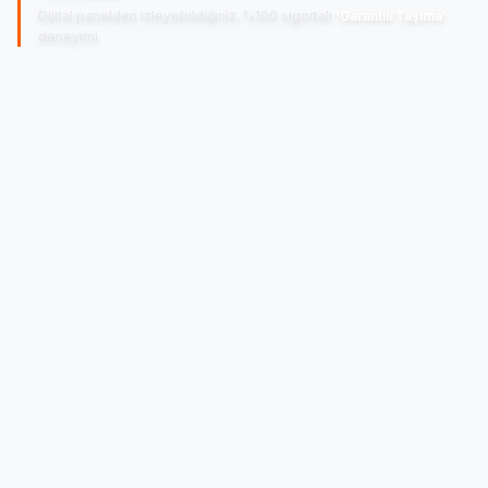
Dijital panelden izleyebildiğiniz, %100 sigortalı
'Garantili Taşıma'
deneyimi.