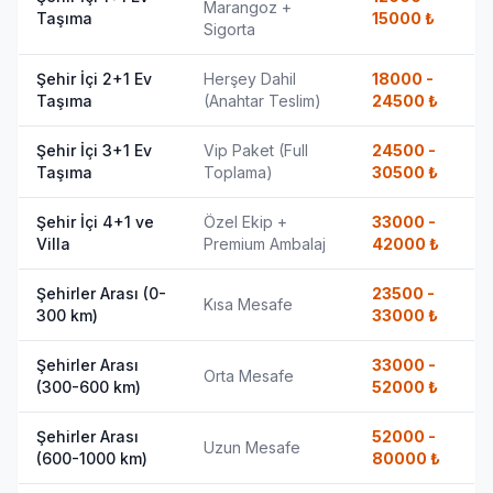
Marangoz +
Taşıma
15000
₺
Sigorta
Şehir İçi 2+1 Ev
Herşey Dahil
18000 -
Taşıma
(Anahtar Teslim)
24500
₺
Şehir İçi 3+1 Ev
Vip Paket (Full
24500 -
Taşıma
Toplama)
30500
₺
Şehir İçi 4+1 ve
Özel Ekip +
33000 -
Villa
Premium Ambalaj
42000
₺
Şehirler Arası (0-
23500 -
Kısa Mesafe
300 km)
33000
₺
Şehirler Arası
33000 -
Orta Mesafe
(300-600 km)
52000
₺
Şehirler Arası
52000 -
Uzun Mesafe
(600-1000 km)
80000
₺