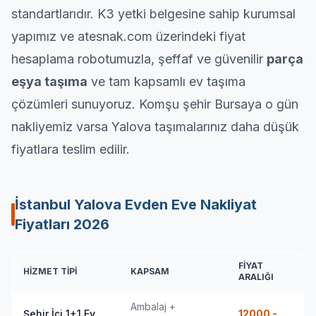
standartlarıdır. K3 yetki belgesine sahip kurumsal
yapımız ve atesnak.com üzerindeki fiyat
hesaplama robotumuzla, şeffaf ve güvenilir
parça
eşya taşıma
ve tam kapsamlı
ev taşıma
çözümleri sunuyoruz.
Komşu şehir Bursaya
o gün
nakliyemiz varsa Yalova taşımalarınız daha düşük
fiyatlara teslim edilir.
İstanbul Yalova Evden Eve Nakliyat
Fiyatları
2026
FIYAT
HIZMET TIPI
KAPSAM
ARALIĞI
Ambalaj +
Şehir İçi 1+1 Ev
12000 -