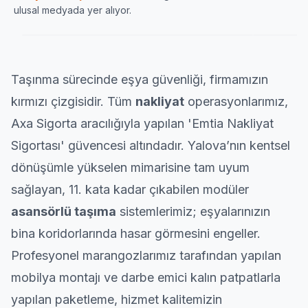
Ulaşımın Haberi
karamandan
ulusal medyada yer alıyor.
ATESNAK.COM
HABERULAŞIM
KARA
Taşınma sürecinde eşya güvenliği, firmamızın
kırmızı çizgisidir. Tüm
nakliyat
operasyonlarımız,
Axa Sigorta aracılığıyla yapılan 'Emtia Nakliyat
Sigortası' güvencesi altındadır. Yalova’nın kentsel
dönüşümle yükselen mimarisine tam uyum
sağlayan, 11. kata kadar çıkabilen modüler
asansörlü taşıma
sistemlerimiz; eşyalarınızın
bina koridorlarında hasar görmesini engeller.
Profesyonel marangozlarımız tarafından yapılan
mobilya montajı ve darbe emici kalın patpatlarla
yapılan paketleme, hizmet kalitemizin