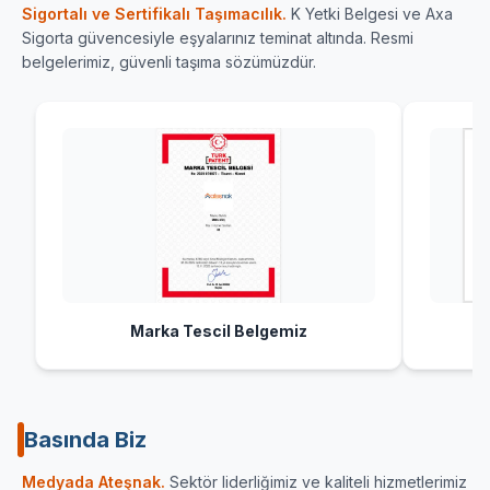
Sigortalı ve Sertifikalı Taşımacılık.
K Yetki Belgesi ve Axa
Sigorta güvencesiyle eşyalarınız teminat altında. Resmi
belgelerimiz, güvenli taşıma sözümüzdür.
Marka Tescil Belgemiz
Basında Biz
Sektörün önde gelen yayın organlarından Haber
İç Anadolu
Medyada Ateşnak.
Sektör liderliğimiz ve kaliteli hizmetlerimiz