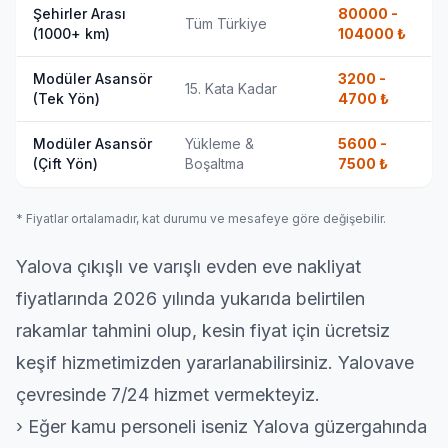
Şehirler Arası
80000 -
Tüm Türkiye
(1000+ km)
104000
₺
Modüler Asansör
3200 -
15. Kata Kadar
(Tek Yön)
4700
₺
Modüler Asansör
Yükleme &
5600 -
(Çift Yön)
Boşaltma
7500
₺
* Fiyatlar ortalamadır, kat durumu ve mesafeye göre değişebilir.
Yalova çıkışlı ve varışlı
evden eve nakliyat
fiyatlarında 2026 yılında yukarıda belirtilen
rakamlar tahmini olup, kesin fiyat için ücretsiz
keşif hizmetimizden yararlanabilirsiniz. Yalovave
çevresinde 7/24 hizmet vermekteyiz.
› Eğer kamu personeli iseniz Yalova güzergahında