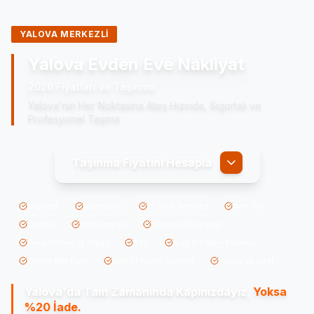
YALOVA MERKEZLİ
Yalova Evden Eve Nakliyat
2026 Fiyatları ve Taşınma
Yalova'nın Her Noktasına Ateş Hızında, Sigortalı ve
Profesyonel Taşıma
Taşınma Fiyatını Hesapla
Sigortalı
Asansörlü
16 Yıllık Tecrübe
Aynı Gün
Şehiriçi
Şehirlerarası
Ücretsiz Ekspertiz
Kredi Kartına 12 Taksit
B2C
Size En Yakın Ekibimiz
Online Net Fiyat
5000+ Mutlu Taşınma
Yalova'ya Özel
Yalova'da
Tam Zamanında Kapınızdayız,
Yoksa
%20 İade.