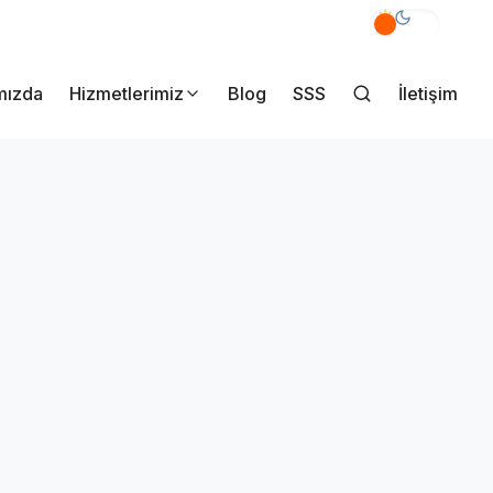
akmak Mahallesi Yener Sk. No:7/A Pendik İstanbul
mızda
Hizmetlerimiz
Blog
SSS
İletişim