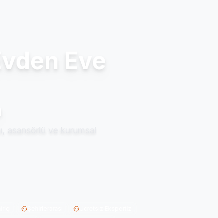
vden Eve
a
, asansörlü ve kurumsal
iriçi
Şehirlerarası
Ücretsiz Ekspertiz