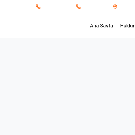
ı Taşımacılık
0850 840 34 66
0530 233 91 17
Fevzi Ç
Ana Sayfa
Hakkı