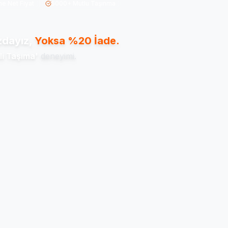
ne Net Fiyat
5000+ Mutlu Taşınma
dayız,
Yoksa %20 İade.
li Taşıma'
deneyimi.