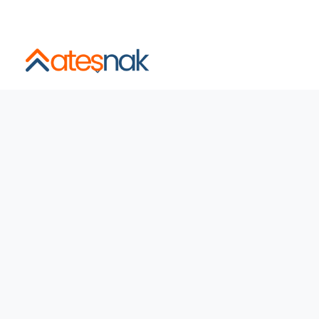
İstanbul ve Şehirlerarası Sigortalı, Asansörlü, Sabit Fiyatl