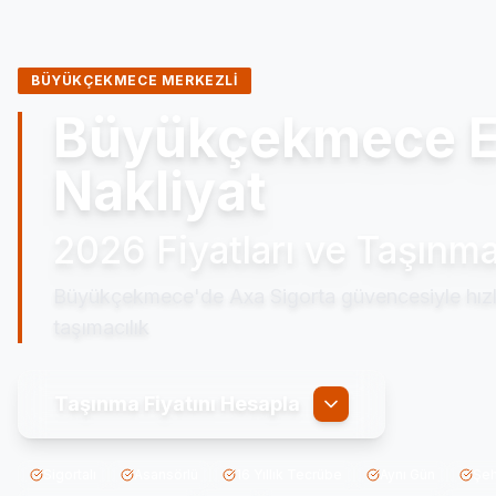
BÜYÜKÇEKMECE MERKEZLİ
Büyükçekmece E
Nakliyat
2026 Fiyatları ve Taşınm
Büyükçekmece'de Axa Sigorta güvencesiyle hızlı
taşımacılık
Taşınma Fiyatını Hesapla
Sigortalı
Asansörlü
16 Yıllık Tecrübe
Aynı Gün
Şeh