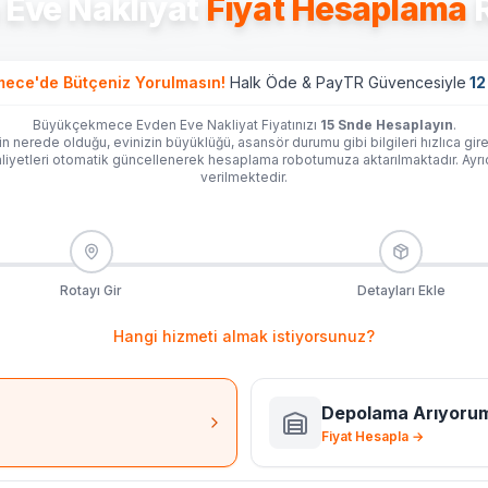
 Eve Nakliyat
Fiyat Hesaplama
R
mece'de
Bütçeniz Yorulmasın!
Halk Öde & PayTR Güvencesiyle
12
Büyükçekmece Evden Eve Nakliyat Fiyatınızı
15 Snde Hesaplayın
.
in nerede olduğu, evinizin büyüklüğü, asansör durumu gibi bilgileri hızlıca gire
iyetleri otomatik güncellenerek hesaplama robotumuza aktarılmaktadır. Ayr
verilmektedir.
Rotayı Gir
Detayları Ekle
Hangi hizmeti almak istiyorsunuz?
Depolama Arıyoru
Fiyat Hesapla →