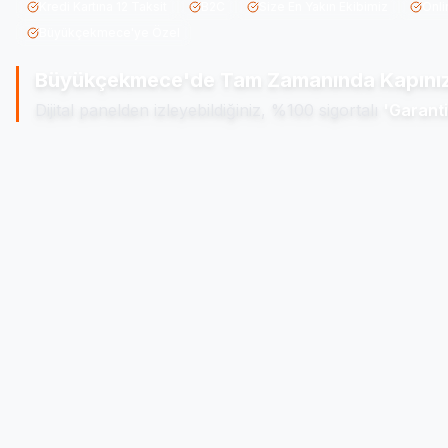
Kredi Kartına 12 Taksit
B2C
Size En Yakın Ekibimiz
Onli
Büyükçekmece'ye Özel
Büyükçekmece'de
Tam Zamanında Kapınız
Dijital panelden izleyebildiğiniz, %100 sigortalı
'Garanti