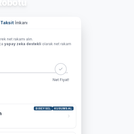
obotu
 Taksit
İmkanı
rek net rakamı alın.
ıca
yapay zeka destekli
olarak net rakam
Net Fiyat!
BIREYSEL
KURUMSAL
m