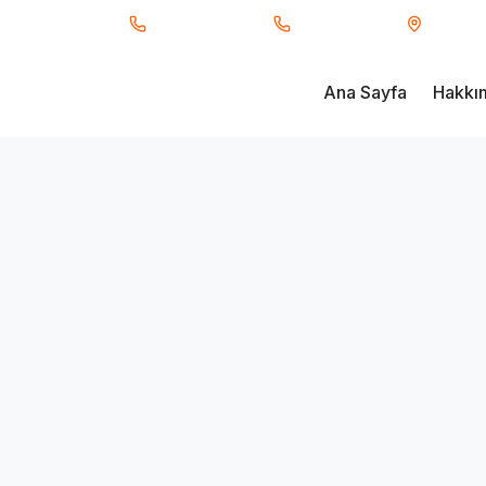
ı Taşımacılık
0850 840 34 66
0530 233 91 17
Fevzi Ç
Ana Sayfa
Hakkı