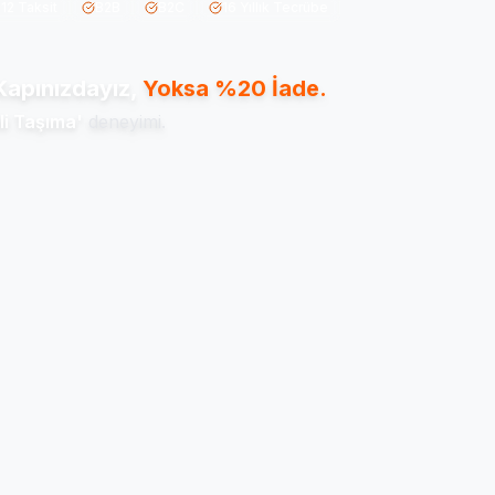
 12 Taksit
B2B
B2C
16 Yıllık Tecrübe
apınızdayız,
Yoksa %20 İade.
li Taşıma'
deneyimi.