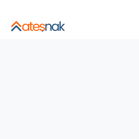
İstanbul ve Şehirlerarası Sigortalı, Asansörlü, Sabit Fiyatl