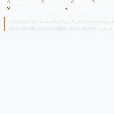
Ev Eşyası Taşıma
Ambar Sistemi
Parsiyel
Kredi Kartına
12000+ Sorunsuz Parça Teslimatı
İstanbul Denizli'ye Özel
İstanbul'da ve Denizli'de
Tam Zamanında K
Dijital panelden izleyebildiğiniz, %100 sigortalı
'Garanti