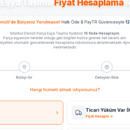
 Eşya Taşıma
Fiyat Hesaplama
R
enizli'de
Bütçeniz Yorulmasın!
Halk Öde & PayTR Güvencesiyle
12
İstanbul Denizli Parça Eşya Taşıma fiyatınızı
15 Snde Hesaplayın
.
Parça eşyanızın nerede olduğu gibi bilgileri hızlıca girerek net rakamı alın.
iyetleri otomatik güncellenerek hesaplama robotumuza aktarılmaktadır. Ayr
verilmektedir.
Rotayı Gir
Detayları Ekle
Hangi hizmeti almak istiyorsunuz?
Ticari Yüküm Var (
Fiyat Hesapla →