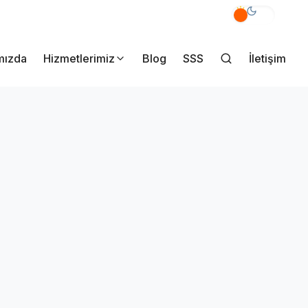
akmak Mahallesi Yener Sk. No:7/A Pendik İstanbul
mızda
Hizmetlerimiz
Blog
SSS
İletişim