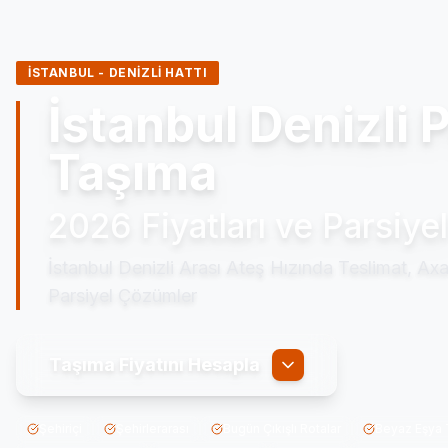
İSTANBUL - DENİZLİ HATTI
İstanbul Denizli
Taşıma
2026 Fiyatları ve Parsiye
İstanbul Denizli Arası Ateş Hızında Teslimat, A
Parsiyel Çözümler
Taşıma Fiyatını Hesapla
Şehiriçi
Şehirlerarası
Bugün Çıkışlı Rotalar
Beyaz Eşya 