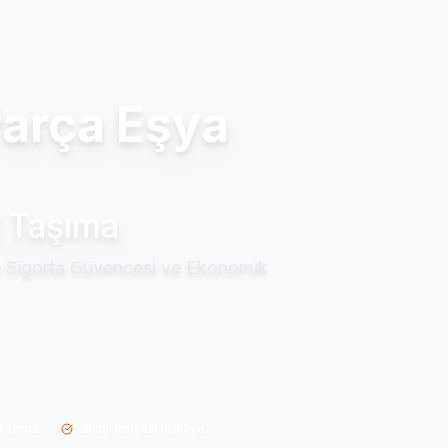
 Parça Eşya
l Taşıma
xa Sigorta Güvencesi ve Ekonomik
Taşıma
Sanayi Parçası Nakliye