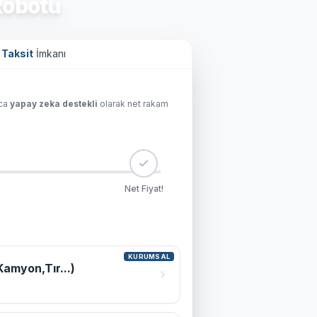
obotu
 Taksit
İmkanı
ıca
yapay zeka destekli
olarak net rakam
Net Fiyat!
KURUMSAL
Kamyon,Tır...)