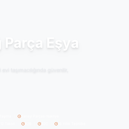
ğ Parça Eşya
evi taşımacılığında güvenilir,
Taşıma
Sanayi Parçası Nakliye
 12 Taksit
B2B
B2C
16 Yıllık Tecrübe