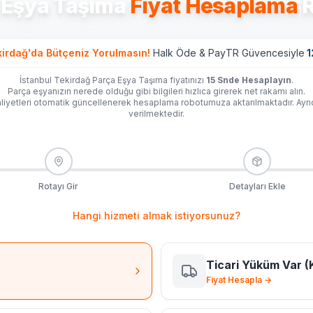
 Eşya Taşıma
Fiyat Hesaplama
R
kirdağ'da
Bütçeniz Yorulmasın!
Halk Öde & PayTR Güvencesiyle
1
İstanbul Tekirdağ Parça Eşya Taşıma fiyatınızı
15 Snde Hesaplayın
.
Parça eşyanızın nerede olduğu gibi bilgileri hızlıca girerek net rakamı alın.
iyetleri otomatik güncellenerek hesaplama robotumuza aktarılmaktadır. Ayr
verilmektedir.
Rotayı Gir
Detayları Ekle
Hangi hizmeti almak istiyorsunuz?
Ticari Yüküm Var (
Fiyat Hesapla →