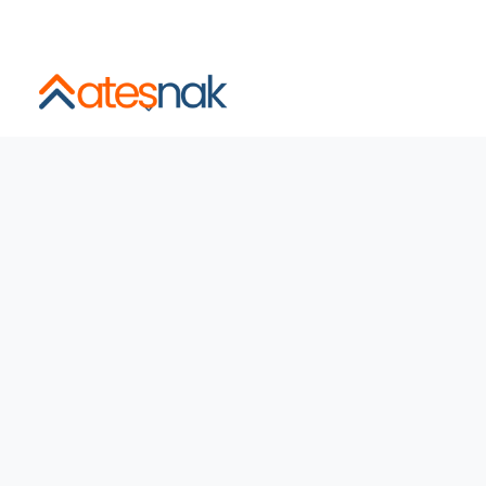
İstanbul ve Şehirlerarası Sigortalı, Asansörlü, Sabit Fiyatl