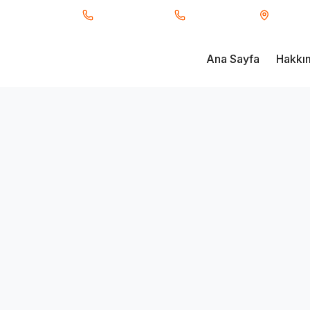
ı Taşımacılık
0850 840 34 66
0530 233 91 17
Fevzi Ç
Ana Sayfa
Hakkı