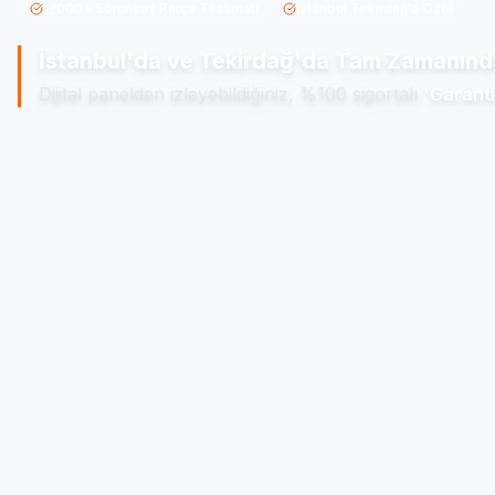
12000+ Sorunsuz Parça Teslimatı
İstanbul Tekirdağ'a Özel
İstanbul'da ve Tekirdağ'da
Tam Zamanında
Dijital panelden izleyebildiğiniz, %100 sigortalı
'Garanti