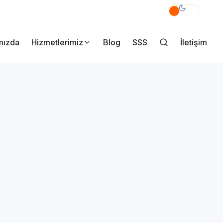
akmak Mahallesi Yener Sk. No:7/A Pendik İstanbul
mızda
Hizmetlerimiz
Blog
SSS
İletişim