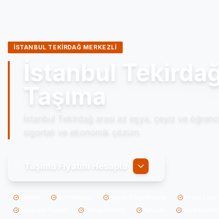
İSTANBUL TEKİRDAĞ MERKEZLİ
İstanbul Tekirda
Taşıma
İstanbul Tekirdağ arası az eşya, çeyiz ve öğrenci 
sigortalı ve ekonomik çözüm.
Taşıma Fiyatını Hesapla
Şehiriçi
Şehirlerarası
Bugün Çıkışlı Rotalar
Beyaz Eşya 
Ev Eşyası Taşıma
Ambar Sistemi
Parsiyel
Kredi Kartına