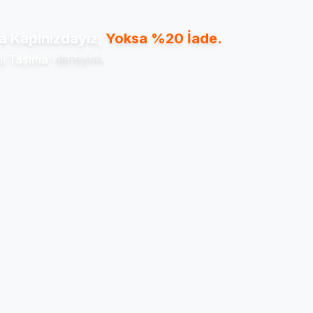
 Kapınızdayız,
Yoksa %20 İade.
li Taşıma'
deneyimi.