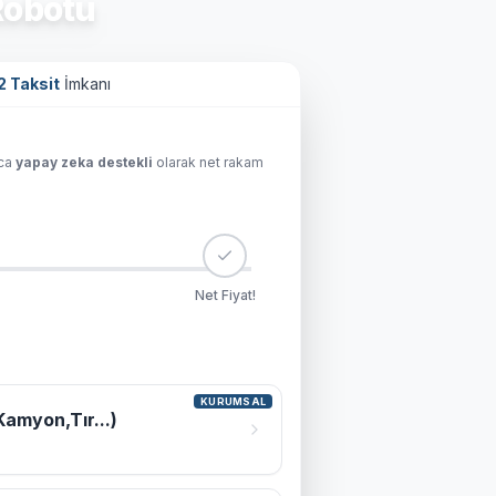
obotu
2 Taksit
İmkanı
ıca
yapay zeka destekli
olarak net rakam
Net Fiyat!
KURUMSAL
Kamyon,Tır...)