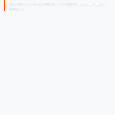
Dijital panelden izleyebildiğiniz, %100 sigortalı
'Garantili Taşıma'
deneyimi.