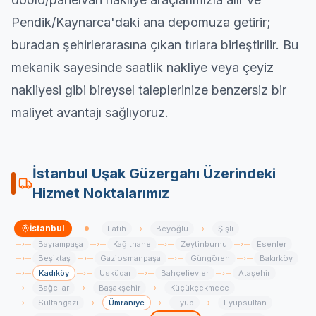
Pendik
/Kaynarca'daki ana depomuza getirir;
buradan şehirlerarasına çıkan tırlara birleştirilir. Bu
mekanik sayesinde saatlik nakliye veya çeyiz
nakliyesi gibi bireysel taleplerinize benzersiz bir
maliyet avantajı sağlıyoruz.
İstanbul
Uşak
Güzergahı Üzerindeki
Hizmet Noktalarımız
İstanbul
Fatih
Beyoğlu
Şişli
›
›
Bayrampaşa
Kağıthane
Zeytinburnu
Esenler
›
›
›
›
Beşiktaş
Gaziosmanpaşa
Güngören
Bakırköy
›
›
›
›
Kadıköy
Üsküdar
Bahçelievler
Ataşehir
›
›
›
›
Bağcılar
Başakşehir
Küçükçekmece
›
›
›
Sultangazi
Ümraniye
Eyüp
Eyupsultan
›
›
›
›