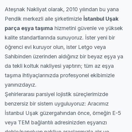
teşekkür ederim, nakliye işiniz varsa gözü
kapalı güvenebilirsiniz.
Ateşnak Nakliyat olarak, 2010 yılından bu yana
Pendik
merkezli aile şirketimizle
İstanbul Uşak
parça eşya taşıma
hizmetini güvenle ve yüksek
kalite standartlarında sunuyoruz. İster yeni bir
öğrenci evi kuruyor olun, ister Letgo veya
Sahibinden üzerinden aldığınız bir beyaz eşya ya
da tekli koltuk nakliyesi yaptırın; tüm az eşya
taşıma ihtiyaçlarınızda profesyonel ekibimizle
yanınızdayız.
Şehirlerarası
parsiyel lojistik süreçlerimizde
benzersiz bir sistem uyguluyoruz: Aracımız
İstanbul Uşak güzergahından önce, örneğin E-5
veya TEM bağlantılı adresinizden eşyanızı
doblo/panelvan nakliye araçlarımızla alır ve