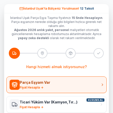
İstanbul Uşak'ta
Bütçeniz Yorulmasın!
12 Taksit
İstanbul Uşak Parça Eşya Taşıma fiyatınızı
15 Snde Hesaplayın
.
Parça eşyanızın nerede olduğu gibi bilgileri hızlıca girerek net
rakamı alın.
Ağustos 2026 anlık yakıt, personel
maliyetleri otomatik
güncellenerek hesaplama robotumuza aktarılmaktadır. Ayrıca
yapay zeka destekli
olarak net rakam verilmektedir.
Hangi hizmeti almak istiyorsunuz?
Parça Eşyam Var
Fiyat Hesapla →
KURUMSAL
Ticari Yüküm Var (Kamyon,Tır...)
Fiyat Hesapla →