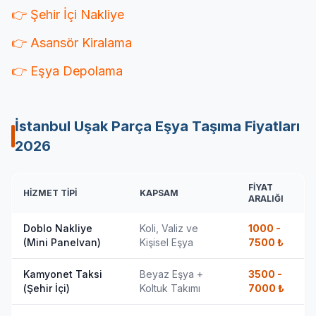
👉 Şehir İçi Nakliye
👉 Asansör Kiralama
👉 Eşya Depolama
İstanbul Uşak Parça Eşya Taşıma Fiyatları
2026
FIYAT
HIZMET TIPI
KAPSAM
ARALIĞI
Doblo Nakliye
Koli, Valiz ve
1000 -
(Mini Panelvan)
Kişisel Eşya
7500
₺
Kamyonet Taksi
Beyaz Eşya +
3500 -
(Şehir İçi)
Koltuk Takımı
7000
₺