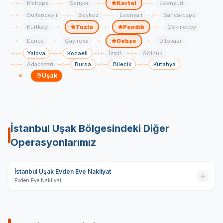
Maltepe
Sarıyer
Kartal
Esenyurt
›
›
›
›
Sultanbeyli
Beykoz
Esenyali
Sancaktepe
›
›
›
›
Kurtkoy
Tuzla
Pendik
Çekmeköy
›
›
›
›
Darica
Çayırova
Gebze
Dilovası
›
›
›
›
Yalova
Kocaeli
İzmit
Gölcük
›
›
›
›
Adapazarı
Bursa
Bilecik
Kütahya
›
›
›
›
Uşak
İstanbul Uşak
Bölgesindeki Diğer
Operasyonlarımız
İstanbul Uşak Evden Eve Nakliyat
Evden Eve Nakliyat