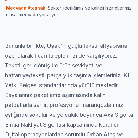
Sektörün önde gelen yayın organlarından Haber
İç Anadolu
Medyada Ateşnak.
Sektör liderliğimiz ve kaliteli hizmetlerimiz
Ulaşımın Haberi
karamandan
ulusal medyada yer alıyor.
ATESNAK.COM
HABERULAŞIM
KARA
Bununla birlikte, Uşak'ın güçlü tekstil altyapısına
özel olarak ticari taleplerinizi de karşılıyoruz.
Tekstil geri dönüşüm ürün sevkiyatı ve
battaniye/tekstil parça yük taşıma işlemleriniz, K1
Yetki Belgesi standartlarında yürütülmektedir.
Eşyalarınız paketleme aşamasında kalın
patpatlarla sarılır, profesyonel marangozlarımız
eşliğinde sökülür ve yolculuk boyunca Axa Sigorta
Emtia Nakliyat Sigortası kapsamında korunur.
Dijital operasyonlardan sorumlu Orhan Ateş ve