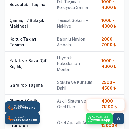
Dik Taşıma +
1000 -
Buzdolabı Taşıma
Koruyucu Sarma
4000
₺
Çamaşır / Bulaşık
Tesisat Söküm +
1000 -
Makinesi
Nakliye
4000
₺
Koltuk Takımı
Balonlu Naylon
2000 -
Taşıma
Ambalaj
7000
₺
Hijyenik
Yatak ve Baza (Çift
1000 -
Paketleme +
Kişilik)
4000
₺
Montaj
Söküm ve Kurulum
2500 -
Gardırop Taşıma
Dahil
4500
₺
Piyano / Çelik
Askılı Sistem ve
4000 -
Ateşnak AI
ile Konuş
Hemen Ara
Kasa
Özel Ekip
11000
₺
0530 233 91 17
Hemen Ara
7/24 Destek
Motosiklet
1500 -
0850 840 34 66
WhatsApp
Özel Aparatlı Araç
Transferi
12000
₺