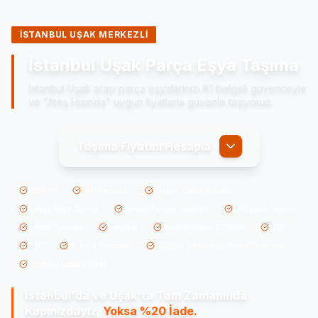
İSTANBUL UŞAK MERKEZLİ
İstanbul Uşak Parça Eşya Taşıma
İstanbul Uşak arası parça eşyalarınızı K1 belgeli güvenceyle
ve "Ateş Hızında" uygun fiyatlarla güvenle taşıyoruz.
Taşıma Fiyatını Hesapla
Şehiriçi
Şehirlerarası
Bugün Çıkışlı Rotalar
Beyaz Eşya Taşıma
Sanayi Parçası Nakliye
Ev Eşyası Taşıma
Ambar Sistemi
Parsiyel
Kredi Kartına 12 Taksit
B2B
B2C
16 Yıllık Tecrübe
12000+ Sorunsuz Parça Teslimatı
İstanbul Uşak'a Özel
İstanbul'da ve Uşak'ta
Tam Zamanında
Kapınızdayız,
Yoksa %20 İade.