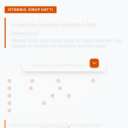
İSTANBUL SİNOP HATTI
İstanbul Sinop Evden Eve
Nakliyat
İstanbul Sinop arası anahtar teslim ev taşıma hizmetleri. Axa
sigortalı ve profesyonel ekibimizle güvenle taşının.
Taşınma Fiyatını Hesapla
Sigortalı
Asansörlü
16 Yıllık Tecrübe
Aynı Gün
Şehiriçi
Şehirlerarası
Ücretsiz Ekspertiz
Kredi Kartına 12 Taksit
B2C
Size En Yakın Ekibimiz
Online Net Fiyat
5000+ Mutlu Taşınma
İstanbul Sinop'a Özel
İstanbul'da ve Sinop'ta
Tam Zamanında