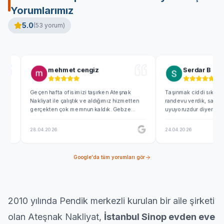
Yorumlarımız
5.0
(
53
yorum)
mehmet cengiz
Serdar B
Geçen hafta ofisimizi taşırken Ateşnak
Taşınmak ciddi sıkıntılı bir iş
Nakliyat ile çalıştık ve aldığımız hizmetten
randevu verdik, saat 05 de ge
gerçekten çok memnun kaldık. Gebze
uyuyoruzdur diyerek 0530a k
Şekerpınar tarafındaki yeni yerimize
beklemişler...Emre ve Fırat Bey
geçerken eşyaların paketlenmesinden
zamanında ve kusursuz yapan 
28.04.2026
24.04.2026
araca yüklenmesine kadar her aşama son
tasinmak hiç de zor değil. Te
derece profesyoneldi. Özellikle büyük
ediyoruz.
ekran bilgisayarlarımızı kalın patpatlara sarıp
Google'da tüm yorumları gör
en ufak bir çizik dahi olmadan sapağlam
teslim ettiler. Söz verdikleri sabah erken
saatte gelip işi pratikçe bitiren tüm ekibe
teşekkür ederim, nakliye işiniz varsa gözü
kapalı güvenebilirsiniz.
2010 yılında
Pendik
merkezli kurulan bir aile şirketi
olan Ateşnak Nakliyat,
İstanbul Sinop
evden eve