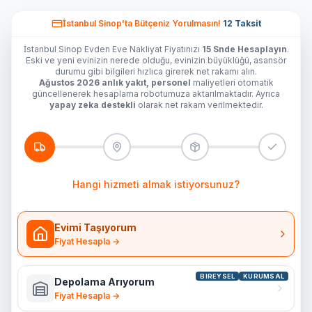
İstanbul Sinop'ta
Bütçeniz Yorulmasın!
12 Taksit
İstanbul Sinop Evden Eve Nakliyat Fiyatınızı
15 Snde Hesaplayın
.
Eski ve yeni evinizin nerede olduğu, evinizin büyüklüğü, asansör
durumu gibi bilgileri hızlıca girerek net rakamı alın.
Ağustos 2026 anlık yakıt, personel
maliyetleri otomatik
güncellenerek hesaplama robotumuza aktarılmaktadır. Ayrıca
yapay zeka destekli
olarak net rakam verilmektedir.
Hangi hizmeti almak istiyorsunuz?
Evimi Taşıyorum
Fiyat Hesapla →
BIREYSEL
KURUMSAL
Depolama Arıyorum
Fiyat Hesapla →