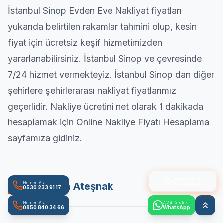
İstanbul Sinop
Evden Eve Nakliyat
fiyatları
yukarıda belirtilen rakamlar tahmini olup, kesin
fiyat için ücretsiz keşif hizmetimizden
yararlanabilirsiniz. İstanbul Sinop ve çevresinde
7/24 hizmet vermekteyiz. İstanbul Sinop dan diğer
şehirlere şehirlerarası nakliyat fiyatlarımız
geçerlidir. Nakliye ücretini net olarak 1 dakikada
hesaplamak için
Online Nakliye Fiyatı Hesaplama
sayfamıza gidiniz.
Ateşnak AI
ile Konuş
Hemen Ara
YouTube'da Ateşnak
0530 233 91 17
Hemen Ara
7/24 Destek
0850 840 34 66
WhatsApp