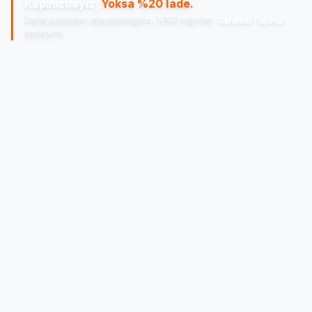
Kapınızdayız,
Yoksa %20 İade.
Dijital panelden izleyebildiğiniz, %100 sigortalı
'Garantili Taşıma'
deneyimi.