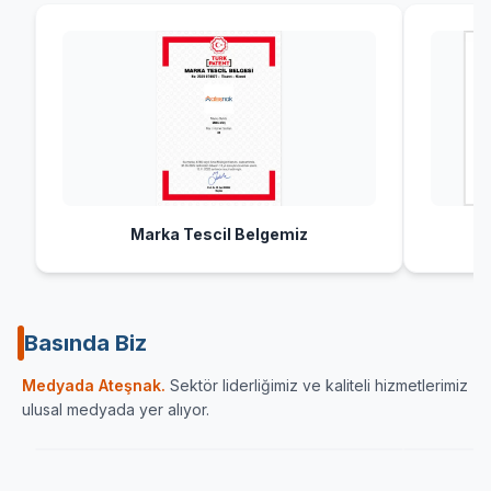
Marka Tescil Belgemiz
Basında Biz
Sektörün önde gelen yayın organlarından Haber
İç Anadolu
Medyada Ateşnak.
Sektör liderliğimiz ve kaliteli hizmetlerimiz
Ulaşımın Haberi
karamandan
ulusal medyada yer alıyor.
ATESNAK.COM
HABERULAŞIM
KARA