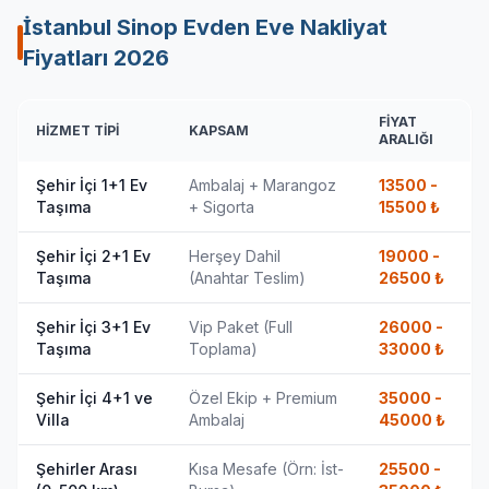
İstanbul Sinop Evden Eve Nakliyat
Fiyatları
2026
FIYAT
HIZMET TIPI
KAPSAM
ARALIĞI
Şehir İçi 1+1 Ev
Ambalaj + Marangoz
13500 -
Taşıma
+ Sigorta
15500
₺
Şehir İçi 2+1 Ev
Herşey Dahil
19000 -
Taşıma
(Anahtar Teslim)
26500
₺
Şehir İçi 3+1 Ev
Vip Paket (Full
26000 -
Taşıma
Toplama)
33000
₺
Şehir İçi 4+1 ve
Özel Ekip + Premium
35000 -
Villa
Ambalaj
45000
₺
Şehirler Arası
Kısa Mesafe (Örn: İst-
25500 -