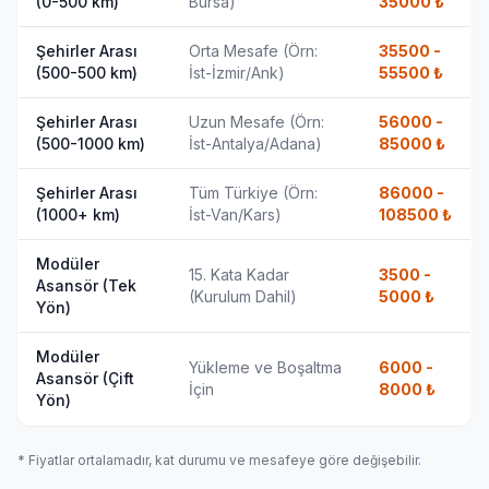
(0-500 km)
Bursa)
35000
₺
Şehirler Arası
Orta Mesafe (Örn:
35500 -
(500-500 km)
İst-İzmir/Ank)
55500
₺
Şehirler Arası
Uzun Mesafe (Örn:
56000 -
(500-1000 km)
İst-Antalya/Adana)
85000
₺
Şehirler Arası
Tüm Türkiye (Örn:
86000 -
(1000+ km)
İst-Van/Kars)
108500
₺
Modüler
15. Kata Kadar
3500 -
Asansör (Tek
(Kurulum Dahil)
5000
₺
Yön)
Modüler
Yükleme ve Boşaltma
6000 -
Asansör (Çift
İçin
8000
₺
Yön)
* Fiyatlar ortalamadır, kat durumu ve mesafeye göre değişebilir.