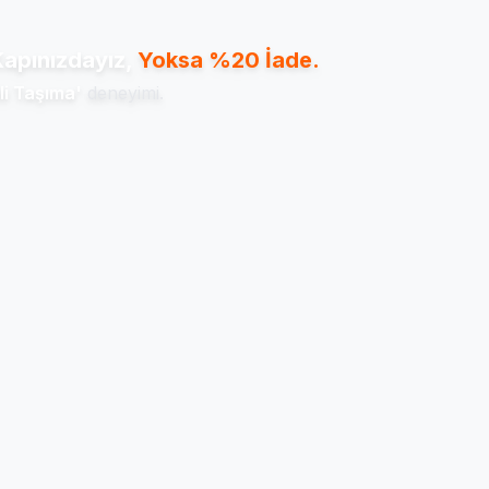
apınızdayız,
Yoksa %20 İade.
li Taşıma'
deneyimi.