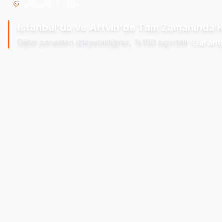
İstanbul Artvin'e Özel
İstanbul'da ve Artvin'de
Tam Zamanında K
Dijital panelden izleyebildiğiniz, %100 sigortalı
'Garanti