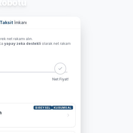
obotu
Taksit
İmkanı
rek net rakamı alın.
ıca
yapay zeka destekli
olarak net rakam
Net Fiyat!
BIREYSEL
KURUMSAL
m