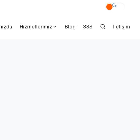
akmak Mahallesi Yener Sk. No:7/A Pendik İstanbul
mızda
Hizmetlerimiz
Blog
SSS
İletişim