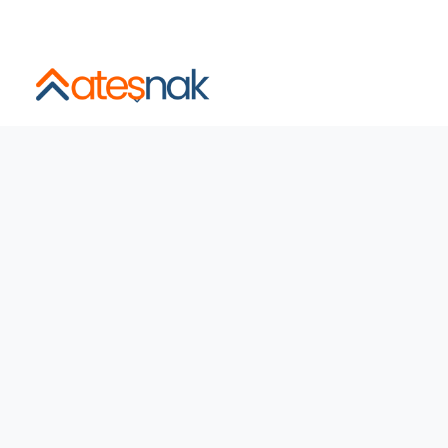
İstanbul ve Şehirlerarası Sigortalı, Asansörlü, Sabit Fiyatl