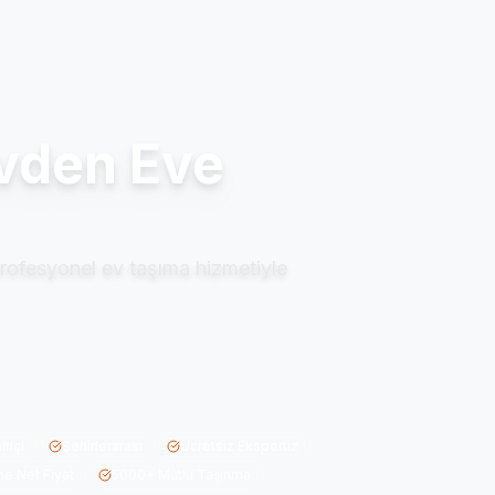
Evden Eve
 profesyonel ev taşıma hizmetiyle
iriçi
Şehirlerarası
Ücretsiz Ekspertiz
ne Net Fiyat
5000+ Mutlu Taşınma