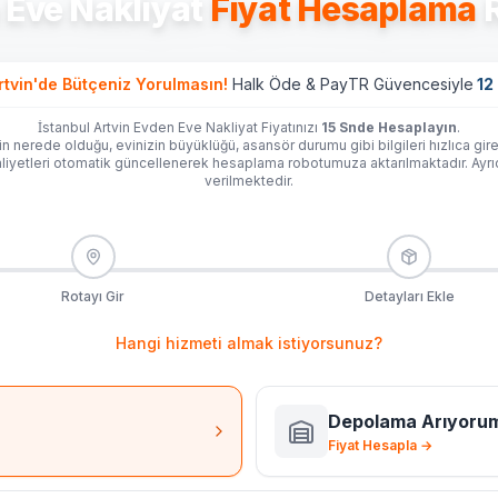
 Eve Nakliyat
Fiyat Hesaplama
R
rtvin'de
Bütçeniz Yorulmasın!
Halk Öde & PayTR Güvencesiyle
12 
İstanbul Artvin Evden Eve Nakliyat Fiyatınızı
15 Snde Hesaplayın
.
in nerede olduğu, evinizin büyüklüğü, asansör durumu gibi bilgileri hızlıca gire
iyetleri otomatik güncellenerek hesaplama robotumuza aktarılmaktadır. Ayr
verilmektedir.
Rotayı Gir
Detayları Ekle
Hangi hizmeti almak istiyorsunuz?
Depolama Arıyoru
Fiyat Hesapla →