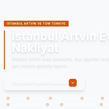
İSTANBUL ARTVİN VE TÜM TÜRKİYE
İstanbul Artvin 
Nakliyat
İstanbul Artvin arası asansörlü, Axa sigortalı ve
yeni evinize güvenle taşının.
Taşınma Fiyatını Hesapla
Sigortalı
Asansörlü
16 Yıllık Tecrübe
Aynı Gün
Şeh
Kredi Kartına 12 Taksit
B2C
Size En Yakın Ekibimiz
Onli