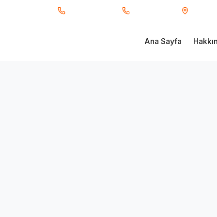
ı Taşımacılık
0850 840 34 66
0530 233 91 17
Fevzi Ç
Ana Sayfa
Hakkı