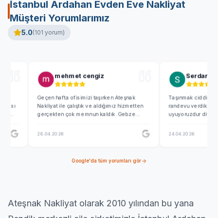
İstanbul Ardahan Evden Eve Nakliyat
Müşteri Yorumlarımız
5.0
(
101
yorum)
mehmet cengiz
Serdar B
Geçen hafta ofisimizi taşırken Ateşnak
Taşınmak ciddi sıkıntılı bir
Nakliyat ile çalıştık ve aldığımız hizmetten
randevu verdik, saat 05 de
gerçekten çok memnun kaldık. Gebze
uyuyoruzdur diyerek 0530
Şekerpınar tarafındaki yeni yerimize
beklemişler...Emre ve Fırat 
geçerken eşyaların paketlenmesinden
zamanında ve kusursuz yap
28.04.2026
24.04.2026
araca yüklenmesine kadar her aşama son
tasinmak hiç de zor değil.
derece profesyoneldi. Özellikle büyük
ediyoruz.
ekran bilgisayarlarımızı kalın patpatlara sarıp
Google'da tüm yorumları gör
en ufak bir çizik dahi olmadan sapağlam
teslim ettiler. Söz verdikleri sabah erken
saatte gelip işi pratikçe bitiren tüm ekibe
teşekkür ederim, nakliye işiniz varsa gözü
kapalı güvenebilirsiniz.
Ateşnak Nakliyat olarak 2010 yılından bu yana