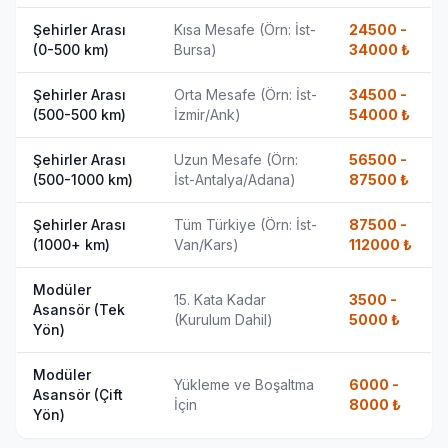
Şehirler Arası
Kısa Mesafe (Örn: İst-
24500 -
(0-500 km)
Bursa)
34000
₺
Şehirler Arası
Orta Mesafe (Örn: İst-
34500 -
(500-500 km)
İzmir/Ank)
54000
₺
Şehirler Arası
Uzun Mesafe (Örn:
56500 -
(500-1000 km)
İst-Antalya/Adana)
87500
₺
Şehirler Arası
Tüm Türkiye (Örn: İst-
87500 -
(1000+ km)
Van/Kars)
112000
₺
Modüler
15. Kata Kadar
3500 -
Asansör (Tek
(Kurulum Dahil)
5000
₺
Yön)
Modüler
Yükleme ve Boşaltma
6000 -
Asansör (Çift
İçin
8000
₺
Yön)