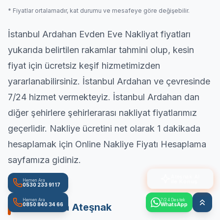
* Fiyatlar ortalamadır, kat durumu ve mesafeye göre değişebilir.
İstanbul Ardahan
Evden Eve Nakliyat
fiyatları
yukarıda belirtilen rakamlar tahmini olup, kesin
fiyat için ücretsiz keşif hizmetimizden
yararlanabilirsiniz. İstanbul Ardahan ve çevresinde
7/24 hizmet vermekteyiz. İstanbul Ardahan dan
diğer şehirlere şehirlerarası nakliyat fiyatlarımız
geçerlidir. Nakliye ücretini net olarak 1 dakikada
hesaplamak için
Online Nakliye Fiyatı Hesaplama
sayfamıza gidiniz.
Ateşnak AI
ile Konuş
Hemen Ara
0530 233 91 17
Hemen Ara
7/24 Destek
0850 840 34 66
WhatsApp
YouTube'da Ateşnak