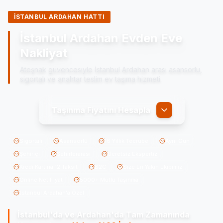
İSTANBUL ARDAHAN HATTI
İstanbul Ardahan Evden Eve
Nakliyat
Ateşnak güvencesiyle İstanbul Ardahan arası asansörlü,
sigortalı ve anahtar teslim ev taşıma hizmeti.
Taşınma Fiyatını Hesapla
Sigortalı
Asansörlü
16 Yıllık Tecrübe
Aynı Gün
Şehiriçi
Şehirlerarası
Ücretsiz Ekspertiz
Kredi Kartına 12 Taksit
B2C
Size En Yakın Ekibimiz
Online Net Fiyat
5000+ Mutlu Taşınma
İstanbul Ardahan'a Özel
İstanbul'da ve Ardahan'da
Tam Zamanında