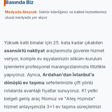
Basında Biz
Sektörün önde gelen yayın organlarından Haber
İç Anadolu
Medyada Ateşnak.
Sektör liderliğimiz ve kaliteli hizmetlerimiz
Ulaşımın Haberi
karamandan
ulusal medyada yer alıyor.
ATESNAK.COM
HABERULAŞIM
KARA
Yüksek katlı binalar için 25. kata kadar çıkabilen
asansörlü nakliyat
araçlarımızla güvenle hizmet
veriyor, komple ev eşyalarınızın söküm-kurulum
işlemlerini profesyonel marangozlarımızla titizlikle
yapıyoruz. Ayrıca,
Ardahan’dan İstanbul’a
dönüşlü ev taşıma
seferlerimizle çift yönlü
rotalarda avantajlı fiyatlar sunuyoruz. K1 yetki
belgeli geniş araç filomuz ve "Ateş Hızında"
hizmet anlayışımızla 3+1 ev taşıma süreçlerinizi