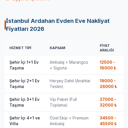
İstanbul Ardahan Evden Eve Nakliyat
Fiyatları
2026
FIYAT
HIZMET TIPI
KAPSAM
ARALIĞI
Şehir İçi 1+1 Ev
Ambalaj + Marangoz
12500 -
Taşıma
+ Sigorta
16000
₺
Şehir İçi 2+1 Ev
Herşey Dahil (Anahtar
19000 -
Taşıma
Teslim)
26000
₺
Şehir İçi 3+1 Ev
Vip Paket (Full
27000 -
Taşıma
Toplama)
32000
₺
Şehir İçi 4+1 ve
Özel Ekip + Premium
34500 -
Villa
Ambalaj
45500
₺