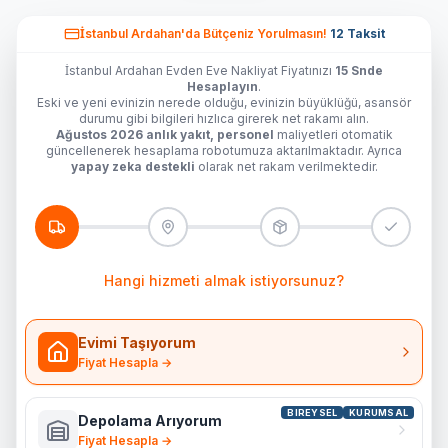
İstanbul Ardahan'da
Bütçeniz Yorulmasın!
12 Taksit
İstanbul Ardahan Evden Eve Nakliyat Fiyatınızı
15 Snde
Hesaplayın
.
Eski ve yeni evinizin nerede olduğu, evinizin büyüklüğü, asansör
durumu gibi bilgileri hızlıca girerek net rakamı alın.
Ağustos 2026 anlık yakıt, personel
maliyetleri otomatik
güncellenerek hesaplama robotumuza aktarılmaktadır. Ayrıca
yapay zeka destekli
olarak net rakam verilmektedir.
Hangi hizmeti almak istiyorsunuz?
Evimi Taşıyorum
Fiyat Hesapla →
BIREYSEL
KURUMSAL
Depolama Arıyorum
Fiyat Hesapla →