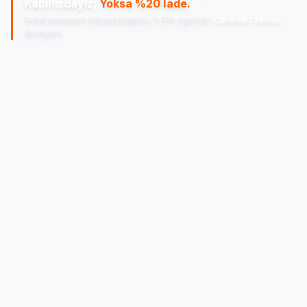
Kapınızdayız,
Yoksa %20 İade.
Dijital panelden izleyebildiğiniz, %100 sigortalı
'Garantili Taşıma'
deneyimi.