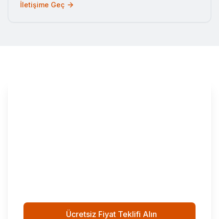
İletişime Geç
Evinizi veya Eşyanızı Güvenle
Taşımak İster Misiniz?
Ateşnak olarak, İstanbul içi ve şehirlerarası
nakliye, depolama ve vinç kiralama hizmetleri
sunuyoruz. Profesyonel ekibimiz ve modern
ekipmanlarımızla eşyalarınızı güvenle
taşıyoruz.
Ücretsiz Fiyat Teklifi Alın