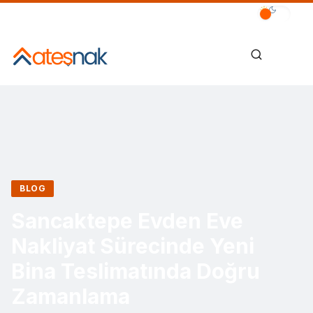
BLOG
Sancaktepe Evden Eve
Nakliyat Sürecinde Yeni
Bina Teslimatında Doğru
Zamanlama