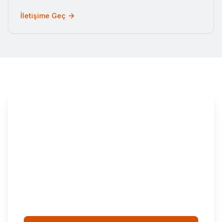
İletişime Geç
Evinizi veya Eşyanızı Güvenle
Taşımak İster Misiniz?
Ateşnak olarak, İstanbul içi ve şehirlerarası
nakliye, depolama ve vinç kiralama hizmetleri
sunuyoruz. Profesyonel ekibimiz ve modern
ekipmanlarımızla eşyalarınızı güvenle
taşıyoruz.