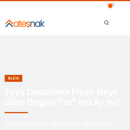
BLOG
Eşya Depolama Fiyatı Neye
Göre Değişir? m³ mü Ay mı?
21 Haz 2026 09:02
7
dk okuma
Emre ATEŞ