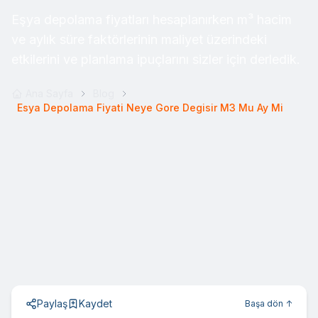
Eşya depolama fiyatları hesaplanırken m³ hacim
ve aylık süre faktörlerinin maliyet üzerindeki
etkilerini ve planlama ipuçlarını sizler için derledik.
Ana Sayfa
Blog
Esya Depolama Fiyati Neye Gore Degisir M3 Mu Ay Mi
Paylaş
Kaydet
Başa dön ↑